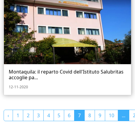
Montaquila: il reparto Covid dell'Istituto Salubritas
accoglie pa...
12-11-2020
‹
1
2
3
4
5
6
7
8
9
10
...