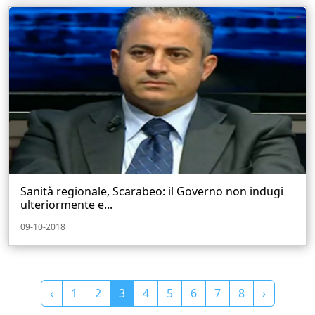
Sanità regionale, Scarabeo: il Governo non indugi
ulteriormente e...
09-10-2018
‹
1
2
3
4
5
6
7
8
›