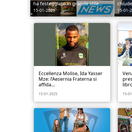
ha festeggiato in grande stile...
chiude 
15-01-2025
15-01-
Eccellenza Molise, Ida Yasser
Vena
Mze: l’Aesernia Fraterna si
pres
affida...
libro
15-01-2025
15-01