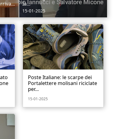
riva...
Ia...
15-01-2025
cato
Poste Italiane: le scarpe dei
ione
Portalettere molisani riciclate
per...
15-01-2025