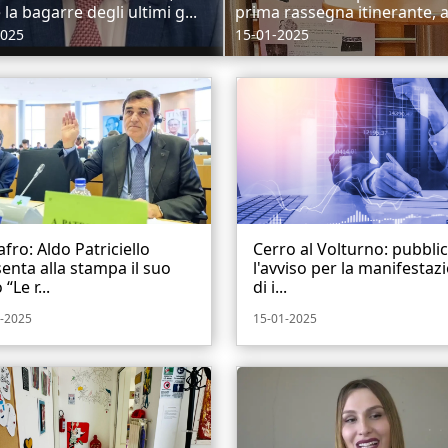
la bagarre degli ultimi g...
prima rassegna itinerante, ar
2025
15-01-2025
fro: Aldo Patriciello
Cerro al Volturno: pubbli
enta alla stampa il suo
l'avviso per la manifestaz
 “Le r...
di i...
-2025
15-01-2025