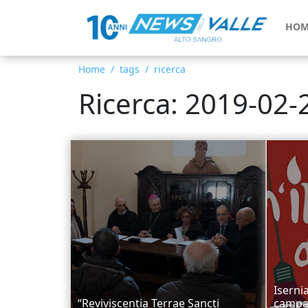
HOM
Home
tags
ricerca
Ricerca: 2019-02-
Iserni
“Reviviscentia Terrae Sancti
campa