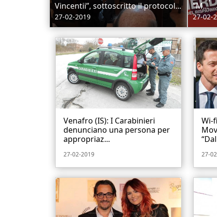
Vincentii”, sottoscritto il protocol...
“M...
27-02-2019
27-02-
Venafro (IS): I Carabinieri
Wi-f
denunciano una persona per
Mov
appropriaz...
“Dal
27-02-2019
27-02