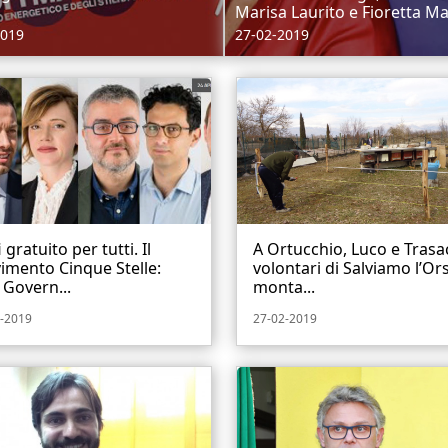
Marisa Laurito e Fioretta Ma
2019
27-02-2019
i gratuito per tutti. Il
A Ortucchio, Luco e Trasa
imento Cinque Stelle:
volontari di Salviamo l’Or
 Govern...
monta...
-2019
27-02-2019