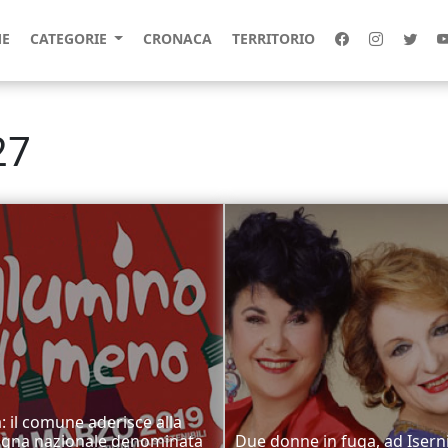
E
CATEGORIE
CRONACA
TERRITORIO
27
a: il comune aderisce alla
gna nazionale denominata
Due donne in fuga, ad Isern