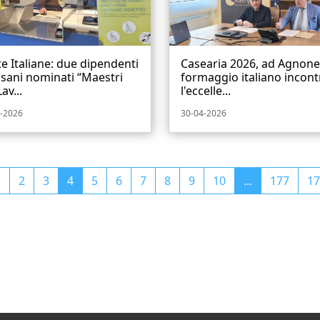
e Italiane: due dipendenti
Casearia 2026, ad Agnone 
sani nominati “Maestri
formaggio italiano incont
av...
l'eccelle...
-2026
30-04-2026
1
2
3
4
5
6
7
8
9
10
...
177
17