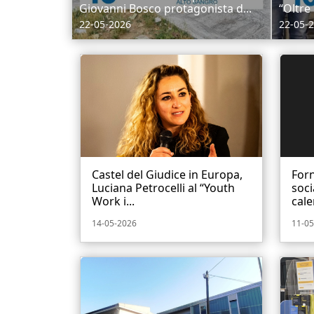
Giovanni Bosco protagonista d...
“Oltre 
22-05-2026
22-05-
Castel del Giudice in Europa,
Forn
Luciana Petrocelli al “Youth
soci
Work i...
cale
14-05-2026
11-05