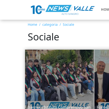
HOM
Home
categoria
Sociale
Sociale
Isernia: l’Istituto Comprensivo San
Fornel