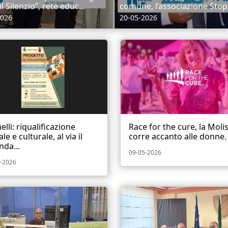
il Silenzio”, rete educ...
comune, l’associazione Stop B
2026
20-05-2026
elli: riqualificazione
Race for the cure, la Moli
ale e culturale, al via il
corre accanto alle donne.
nda...
09-05-2026
-2026