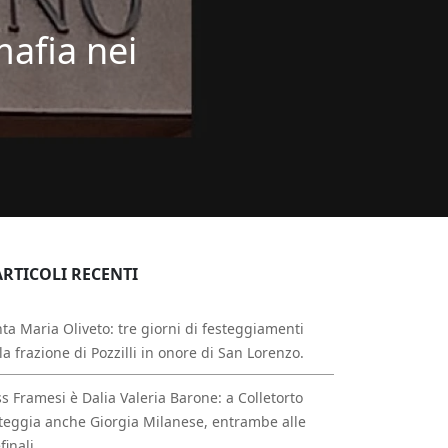
mafia nei
ARTICOLI RECENTI
ta Maria Oliveto: tre giorni di festeggiamenti
la frazione di Pozzilli in onore di San Lorenzo.
s Framesi è Dalia Valeria Barone: a Colletorto
teggia anche Giorgia Milanese, entrambe alle
finali