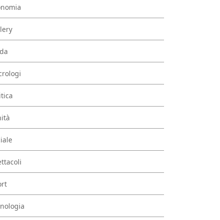
onomia
lery
da
rologi
itica
ità
iale
ttacoli
rt
nologia