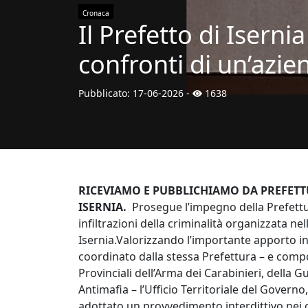
Cronaca
Il Prefetto di Iserni
confronti di un’azie
Pubblicato:
17-06-2026
-
1638
RICEVIAMO E PUBBLICHIAMO DA PREFETT
ISERNIA.
Prosegue l’impegno della Prefettu
infiltrazioni della criminalità organizzata ne
Isernia.Valorizzando l’importante apporto i
coordinato dalla stessa Prefettura – e comp
Provinciali dell’Arma dei Carabinieri, della G
Antimafia – l’Ufficio Territoriale del Governo
adottato un provvedimento interdittivo nei c