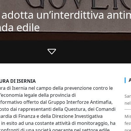
a adotta un’interdittiva anti
nda edile
URA DI ISERNIA
ra di Isernia nel campo della prevenzione contro le
ll’economia legale della provincia di
San
nformativo offerto dal Gruppo Interforze Antimafia,
nel
osto dai rappresentanti della Questura, dei Comandi
uardia di Finanza e della Direzione Investigativa
Mis
, in esito ad una costante attività di monitoraggio, ha
fes
onfronti di una società operante nel settore edile,
pre