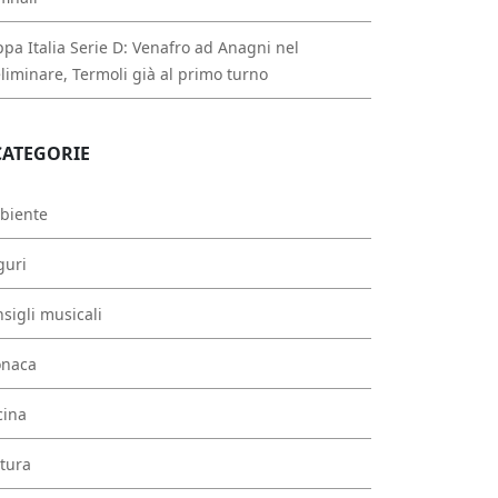
pa Italia Serie D: Venafro ad Anagni nel
liminare, Termoli già al primo turno
CATEGORIE
biente
guri
sigli musicali
onaca
cina
tura