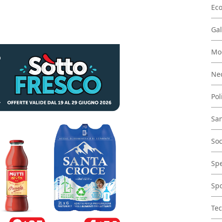
Ec
Gal
Mo
Nec
Pol
San
Soc
Spe
Spo
Tec