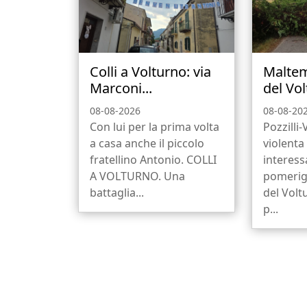
Colli a Volturno: via
Maltem
Marconi...
del Vol
08-08-2026
08-08-20
Con lui per la prima volta
Pozzilli
a casa anche il piccolo
violenta
fratellino Antonio. COLLI
interess
A VOLTURNO. Una
pomerigg
battaglia...
del Volt
p...