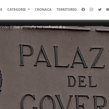
E
CATEGORIE
CRONACA
TERRITORIO
n’interdittiva antimafia nei confronti di u...