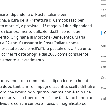
San
re i dipendenti di Poste Italiane per il
nel
gna, a cura della Prefettura di Campobasso per
tta morale”, è prevista il 1° maggio. I due dipendenti
 e riconoscimento dall’azienda.Chi sono i due
 Merito. Originaria di Morcone (Benevento), Maria
a 22 anni fu assunta in Poste Italiane come
Am
prestato sevizio nell’ufficio postale di via Pietrunto:
el corner “Poste Shop” e dal 2008 come consulente
Au
nziamento e investimento.
Con
Cr
conoscimento – commenta la dipendente – che mi
opo tanti anni di impegno, sacrifici, scelte difficili e
Cu
avoro che svolgo ogni giorno. Per me non è solo una
a costanza e il rispetto per ciò che facciamo hanno un
Cul
videre con chi conosce il peso e il significato del