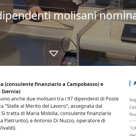
 dipendenti molisani nomina
ia (consulente finanziario a Campobasso) e
 Isernia)
i sono anche due molisani tra i 97 dipendenti di Poste
Nap
za “Stelle al Merito del Lavoro”, assegnata dal
Cas
. Si tratta di Maria Mobilia, consulente finanziario
fin
ia Pietrunto), e Antonio Di Nuzzo, operatore di
Vivaldi).
"C
del