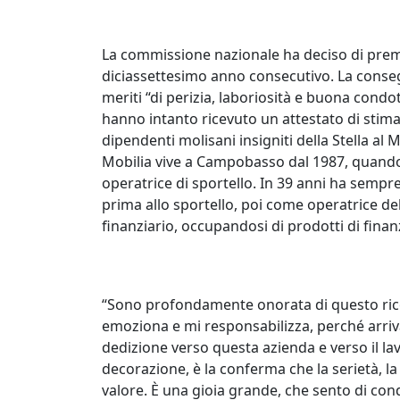
La commissione nazionale ha deciso di premia
diciassettesimo anno consecutivo. La conse
meriti “di perizia, laboriosità e buona condo
hanno intanto ricevuto un attestato di stima
dipendenti molisani insigniti della Stella al
Mobilia vive a Campobasso dal 1987, quando 
operatrice di sportello. In 39 anni ha sempre 
prima allo sportello, poi come operatrice d
finanziario, occupandosi di prodotti di fina
“Sono profondamente onorata di questo ri
emoziona e mi responsabilizza, perché arriva d
dedizione verso questa azienda e verso il l
decorazione, è la conferma che la serietà, l
valore. È una gioia grande, che sento di condi