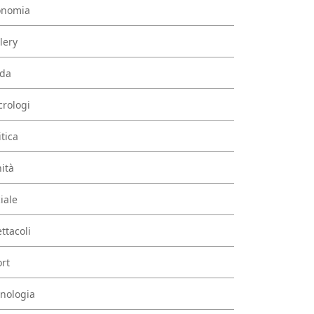
onomia
lery
da
rologi
itica
ità
iale
ttacoli
rt
nologia