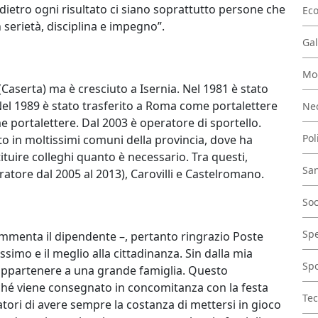
 dietro ogni risultato ci siano soprattutto persone che
Ec
serietà, disciplina e impegno”.
Gal
Mo
Caserta) ma è cresciuto a Isernia. Nel 1981 è stato
Nel 1989 è stato trasferito a Roma come portalettere
Nec
e portalettere. Dal 2003 è operatore di sportello.
Pol
to in moltissimi comuni della provincia, dove ha
ituire colleghi quanto è necessario. Tra questi,
San
atore dal 2005 al 2013), Carovilli e Castelromano.
Soc
Spe
mmenta il dipendente –, pertanto ringrazio Poste
massimo e il meglio alla cittadinanza. Sin dalla mia
Spo
appartenere a una grande famiglia. Questo
hé viene consegnato in concomitanza con la festa
Tec
atori di avere sempre la costanza di mettersi in gioco