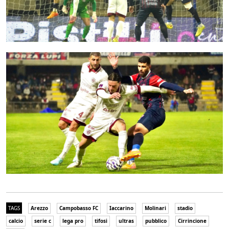
TAGS
Arezzo
Campobasso FC
Iaccarino
Molinari
stadio
calcio
serie c
lega pro
tifosi
ultras
pubblico
Cirrincione