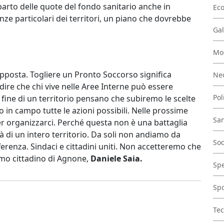
parto delle quote del fondo sanitario anche in
Ec
enze particolari dei territori, un piano che dovrebbe
Gal
Mo
opposta. Togliere un Pronto Soccorso significa
Nec
a dire che chi vive nelle Aree Interne può essere
Pol
a fine di un territorio pensano che subiremo le scelte
o in campo tutte le azioni possibili. Nelle prossime
San
 per organizzarci. Perché questa non è una battaglia
à di un intero territorio. Da soli non andiamo da
Soc
erenza. Sindaci e cittadini uniti. Non accetteremo che
rimo cittadino di Agnone,
Daniele Saia.
Spe
Spo
Tec