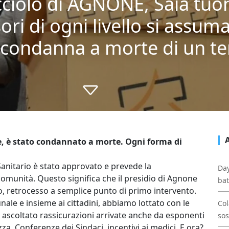
ciolo di AGNONE, Saia tuo
ri di ogni livello si assum
 condanna a morte di un ter
ise, è stato condannato a morte. Ogni forma di
nitario è stato approvato e prevede la
Day
comunità. Questo significa che il presidio di Agnone
bat
o, retrocesso a semplice punto di primo intervento.
e e insieme ai cittadini, abbiamo lottato con le
Col
 ascoltato rassicurazioni arrivate anche da esponenti
sos
zza, Conferenze dei Sindaci, incentivi ai medici. E ora?