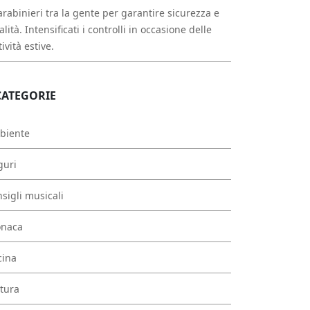
arabinieri tra la gente per garantire sicurezza e
alità. Intensificati i controlli in occasione delle
tività estive.
CATEGORIE
biente
guri
sigli musicali
onaca
cina
tura