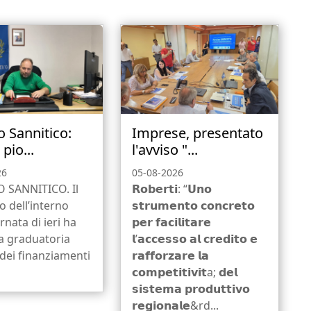
o Sannitico:
Imprese, presentato
 pio...
l'avviso "...
26
05-08-2026
 SANNITICO. Il
𝗥𝗼𝗯𝗲𝗿𝘁𝗶: “𝗨𝗻𝗼
o dell’interno
𝘀𝘁𝗿𝘂𝗺𝗲𝗻𝘁𝗼 𝗰𝗼𝗻𝗰𝗿𝗲𝘁𝗼
rnata di ieri ha
𝗽𝗲𝗿 𝗳𝗮𝗰𝗶𝗹𝗶𝘁𝗮𝗿𝗲
la graduatoria
𝗹’𝗮𝗰𝗰𝗲𝘀𝘀𝗼 𝗮𝗹 𝗰𝗿𝗲𝗱𝗶𝘁𝗼 𝗲
e dei finanziamenti
𝗿𝗮𝗳𝗳𝗼𝗿𝘇𝗮𝗿𝗲 𝗹𝗮
𝗰𝗼𝗺𝗽𝗲𝘁𝗶𝘁𝗶𝘃𝗶𝘁a; 𝗱𝗲𝗹
𝘀𝗶𝘀𝘁𝗲𝗺𝗮 𝗽𝗿𝗼𝗱𝘂𝘁𝘁𝗶𝘃𝗼
𝗿𝗲𝗴𝗶𝗼𝗻𝗮𝗹𝗲&rd...