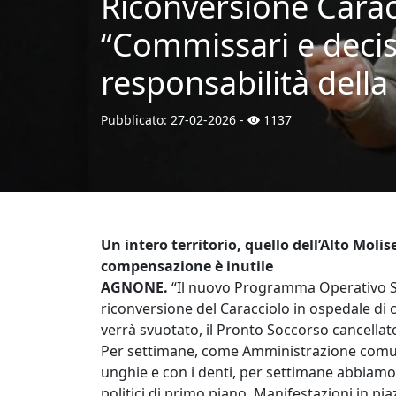
Riconversione Carac
“Commissari e deciso
responsabilità della
Pubblicato:
27-02-2026
-
1137
Un intero territorio, quello dell’Alto Mol
compensazione è inutile
AGNONE.
“Il nuovo Programma Operativo Sa
riconversione del Caracciolo in ospedale di 
verrà svuotato, il Pronto Soccorso cancellat
Per settimane, come Amministrazione comunal
unghie e con i denti, per settimane abbiamo
politici di primo piano. Manifestazioni in pia