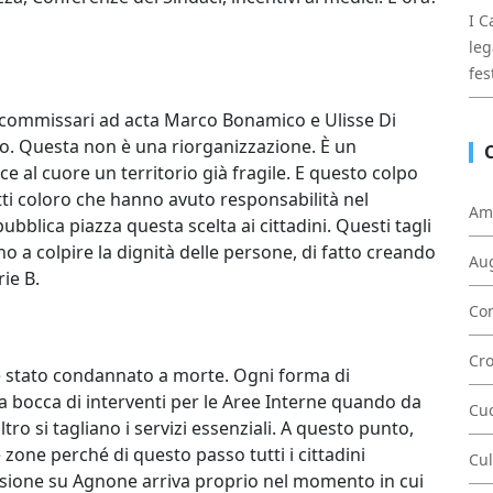
I C
leg
fes
 commissari ad acta Marco Bonamico e Ulisse Di
. Questa non è una riorganizzazione. È un
 al cuore un territorio già fragile. E questo colpo
tti coloro che hanno avuto responsabilità nel
Am
bblica piazza questa scelta ai cittadini. Questi tagli
no a colpire la dignità delle persone, di fatto creando
Au
rie B.
Con
Cr
, è stato condannato a morte. Ogni forma di
la bocca di interventi per le Aree Interne quando da
Cu
altro si tagliano i servizi essenziali. A questo punto,
 zone perché di questo passo tutti i cittadini
Cul
ecisione su Agnone arriva proprio nel momento in cui