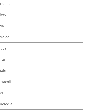
onomia
lery
da
rologi
itica
ità
iale
ttacoli
rt
nologia