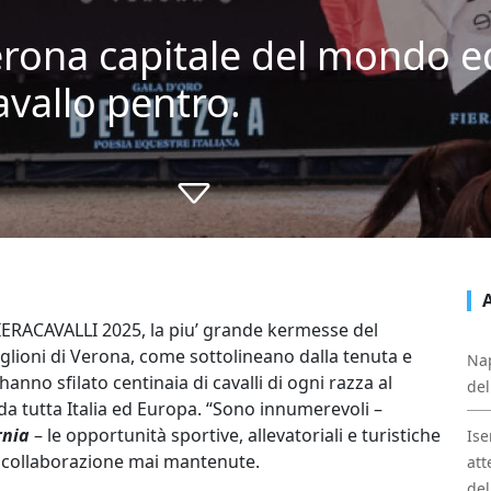
Verona capitale del mondo 
cavallo pentro.
IERACAVALLI 2025, la piu’ grande kermesse del
glioni di Verona, come sottolineano dalla tenuta e
Nap
hanno sfilato centinaia di cavalli di ogni razza al
del
i da tutta Italia ed Europa. “Sono innumerevoli –
rnia
– le opportunità sportive, allevatoriali e turistiche
Ise
i collaborazione mai mantenute.
att
del