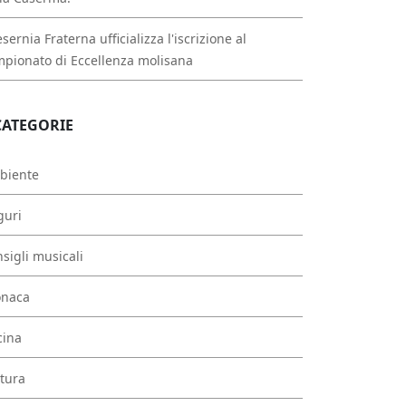
esernia Fraterna ufficializza l'iscrizione al
pionato di Eccellenza molisana
CATEGORIE
biente
guri
sigli musicali
onaca
cina
tura