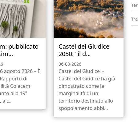
Ter
Tra
m: pubblicato
Castel del Giudice
sim...
2050: "il d...
26
06-08-2026
6 agosto 2026 – È
Castel del Giudice -
l Rapporto di
Castel del Giudice ha già
ilità Colacem
dimostrato come la
unto alla 19ª
marginalità di un
 a c...
territorio destinato allo
spopolamento abbi...