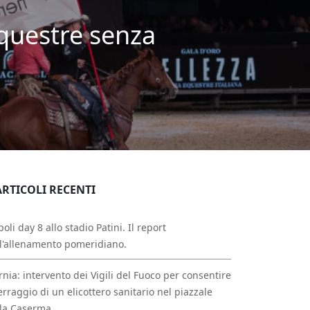
equestre senza
ARTICOLI RECENTI
oli day 8 allo stadio Patini. Il report
l'allenamento pomeridiano.
rnia: intervento dei Vigili del Fuoco per consentire
erraggio di un elicottero sanitario nel piazzale
la Caserma.