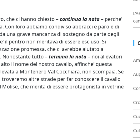
L'A
ro, che ci hanno chiesto –
continua la nota
– perche’
cam
ta. Con loro abbiamo condiviso abbracci e parole di
a da una grave mancanza di sostegno da parte degli
’ il pentro non meritava di essere escluso. Si
zzazione promessa, che ci avrebbe aiutato a
a. Nonostante tutto –
termina la nota
– noi allevatori
Am
lto il nome del nostro cavallo, affinche’ questa
llevata a Montenero Val Cocchiara, non scompaia. Se
Au
, troveremo altre strade per far conoscere il cavallo
 Molise, che merita di essere protagonista in vetrine
Con
Cr
Cu
Cul