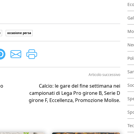
Ec
Gal
Mo
e
occasione persa
Nec
Pol
San
Articolo successivo
Soc
so
Calcio: le gare del fine settimana nei
campionati di Lega Pro girone B, Serie D
Spe
girone F, Eccellenza, Promozione Molise.
Spo
Tec