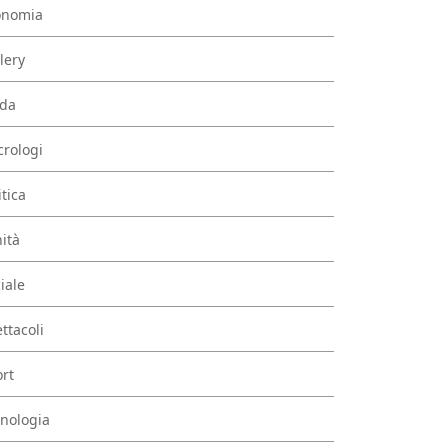
onomia
lery
da
rologi
itica
ità
iale
ttacoli
rt
nologia