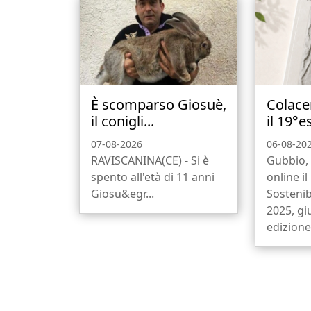
È scomparso Giosuè,
Colace
il conigli...
il 19°e
07-08-2026
06-08-20
RAVISCANINA(CE) - Si è
Gubbio, 
spento all'età di 11 anni
online i
Giosu&egr...
Sostenib
2025, gi
edizione,