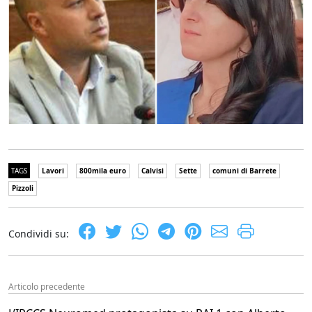
TAGS
Lavori
800mila euro
Calvisi
Sette
comuni di Barrete
Pizzoli
Condividi su:
Articolo precedente