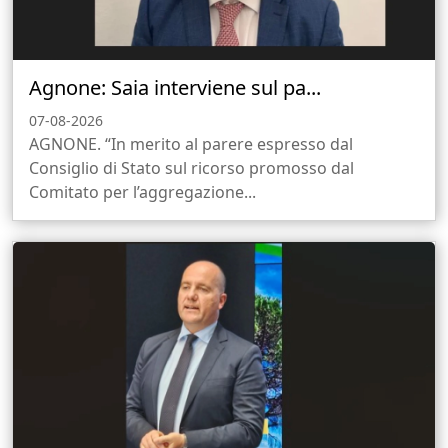
Agnone: Saia interviene sul pa...
07-08-2026
AGNONE. “In merito al parere espresso dal
Consiglio di Stato sul ricorso promosso dal
Comitato per l’aggregazione...