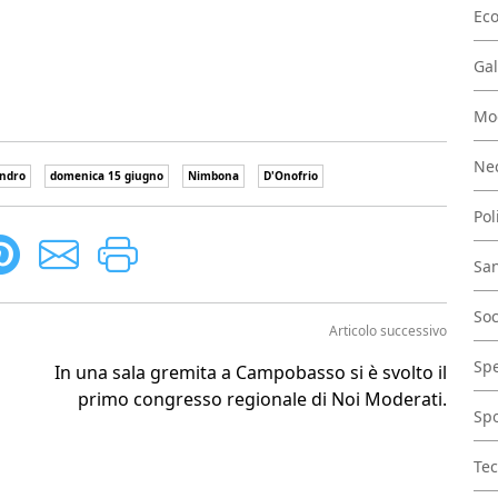
Ec
Gal
Mo
Nec
andro
domenica 15 giugno
Nimbona
D'Onofrio
Pol
San
Soc
Articolo successivo
Spe
In una sala gremita a Campobasso si è svolto il
primo congresso regionale di Noi Moderati.
Spo
Tec