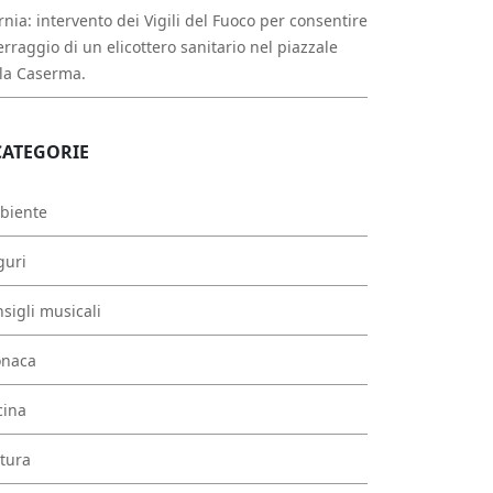
rnia: intervento dei Vigili del Fuoco per consentire
erraggio di un elicottero sanitario nel piazzale
la Caserma.
CATEGORIE
biente
guri
sigli musicali
onaca
cina
tura