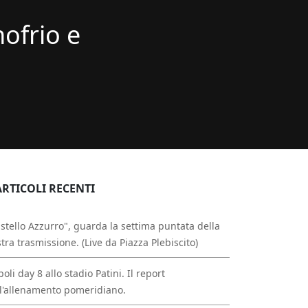
nofrio e
ARTICOLI RECENTI
stello Azzurro", guarda la settima puntata della
tra trasmissione. (Live da Piazza Plebiscito)
oli day 8 allo stadio Patini. Il report
l'allenamento pomeridiano.