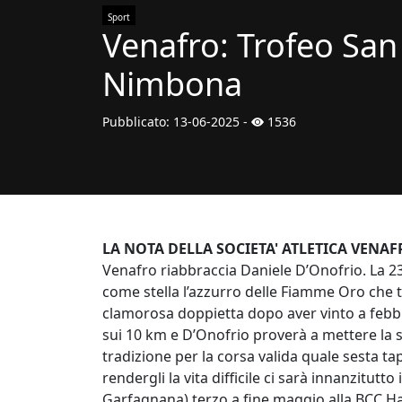
Sport
Venafro: Trofeo San 
Nimbona
Pubblicato:
13-06-2025
-
1536
LA NOTA DELLA SOCIETA' ATLETICA VENA
Venafro riabbraccia Daniele D’Onofrio. La 2
come stella l’azzurro delle Fiamme Oro che 
clamorosa doppietta dopo aver vinto a febbr
sui 10 km e D’Onofrio proverà a mettere la s
tradizione per la corsa valida quale sesta ta
rendergli la vita difficile ci sarà innanzitut
Garfagnana) terzo a fine maggio alla BCC Ha