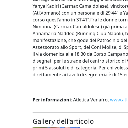
Yahya Kadiri (Carmax Camaldolese), vincitore 
(Atl.Vomano) con un personale di 29’44” e Ya
corso quest’anno in 31’41”.Fra le donne tor
Nimbona (Carmax Camaldolese) già prima ad
Annamaria Naddeo (Running Club Napoli), ter
manifestazione, che gode del Patrocinio de
Assessorato allo Sport, del Coni Molise, di 
il via domenica alle 18:30 da Corso Campano.
disegnati per le strade del centro storico di
primi 5 assoluti e di categoria. Per chi vole
direttamente ai tavoli di segreteria è di 15 e
Per informazioni
: Atletica Venafro,
www.atl
Gallery dell'articolo