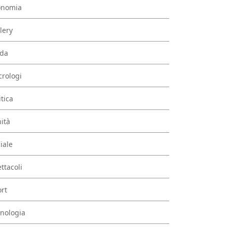
onomia
lery
da
rologi
itica
ità
iale
ttacoli
rt
nologia