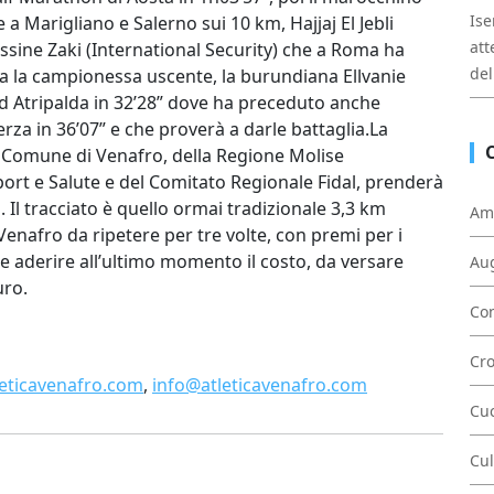
Ise
a Marigliano e Salerno sui 10 km, Hajjaj El Jebli
att
ssine Zaki (International Security) che a Roma ha
del
na la campionessa uscente, la burundiana Ellvanie
 Atripalda in 32’28” dove ha preceduto anche
za in 36’07” e che proverà a darle battaglia.La
l Comune di Venafro, della Regione Molise
Sport e Salute e del Comitato Regionale Fidal, prenderà
 Il tracciato è quello ormai tradizionale 3,3 km
Am
 Venafro da ripetere per tre volte, con premi per i
sse aderire all’ultimo momento il costo, da versare
Au
uro.
Con
Cr
eticavenafro.com
,
info@atleticavenafro.com
Cu
Cul