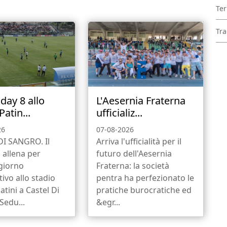
Ter
Tra
day 8 allo
L'Aesernia Fraterna
Patin...
ufficializ...
26
07-08-2026
DI SANGRO. Il
Arriva l'ufficialità per il
i allena per
futuro dell'Aesernia
 giorno
Fraterna: la società
ivo allo stadio
pentra ha perfezionato le
atini a Castel Di
pratiche burocratiche ed
Sedu...
&egr...