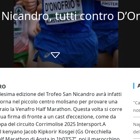
Nicandro, tutti contro D’O
FRO
3esima edizione del Trofeo San Nicandro avrà infatti
torna nel piccolo centro molisano per provare una
"Ca
aio la Venafro Half Marathon. Questa volta si corre
nos
ua firma di fronte a un cast d’eccezione, come da
ppa del circuito Corrimolise 2025 Intersport.A
Nap
to il kenyano Jacob Kipkorir Kosgei (Gs Orecchiella
del
lf Marathon di Aosta in 1h03’57”, poi il marocchino