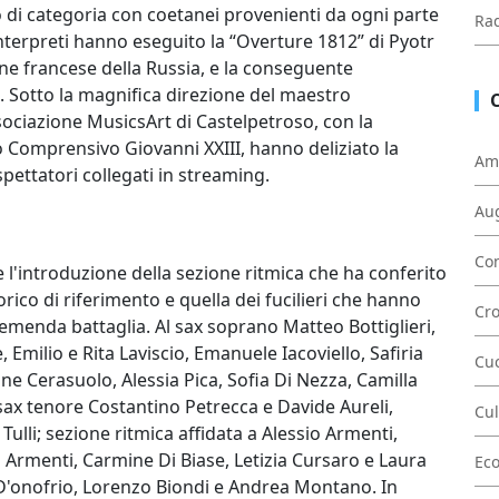
 di categoria con coetanei provenienti da ogni parte
Rad
interpreti hanno eseguito la “Overture 1812” di Pyotr
e francese della Russia, e la conseguente
. Sotto la magnifica direzione del maestro
ssociazione MusicsArt di Castelpetroso, con la
to Comprensivo Giovanni XXIII, hanno deliziato la
Am
pettatori collegati in streaming.
Au
Con
e l'introduzione della sezione ritmica che ha conferito
orico di riferimento e quella dei fucilieri che hanno
Cr
tremenda battaglia. Al sax soprano Matteo Bottiglieri,
, Emilio e Rita Laviscio, Emanuele Iacoviello, Safiria
Cu
ne Cerasuolo, Alessia Pica, Sofia Di Nezza, Camilla
 sax tenore Costantino Petrecca e Davide Aureli,
Cul
Tulli; sezione ritmica affidata a Alessio Armenti,
Armenti, Carmine Di Biase, Letizia Cursaro e Laura
Ec
ele D'onofrio, Lorenzo Biondi e Andrea Montano. In