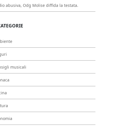
io abusiva, Odg Molise diffida la testata.
CATEGORIE
biente
guri
sigli musicali
onaca
cina
tura
onomia