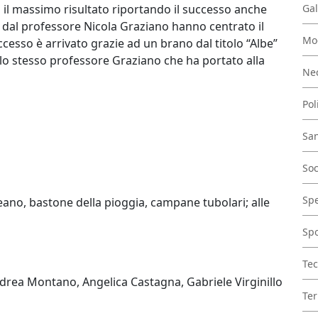
 il massimo risultato riportando il successo anche
Gal
ti dal professore Nicola Graziano hanno centrato il
Mo
ccesso è arrivato grazie ad un brano dal titolo “Albe”
o stesso professore Graziano che ha portato alla
Nec
Pol
San
Soc
Spe
ano, bastone della pioggia, campane tubolari; alle
Spo
Tec
Andrea Montano, Angelica Castagna, Gabriele Virginillo
Ter