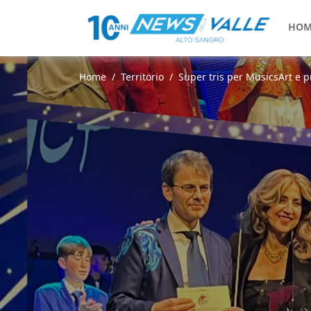
HOM
Home
Territorio
Super tris per MusicsArt e pr