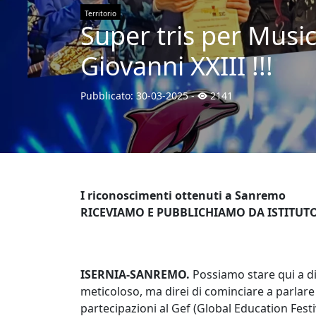
Territorio
Super tris per Music
Giovanni XXIII !!!
Pubblicato:
30-03-2025
-
2141
I riconoscimenti ottenuti a Sanremo
RICEVIAMO E PUBBLICHIAMO DA ISTITUTO
ISERNIA-SANREMO.
Possiamo stare qui a di
meticoloso, ma direi di cominciare a parlare 
partecipazioni al Gef (Global Education Festiva