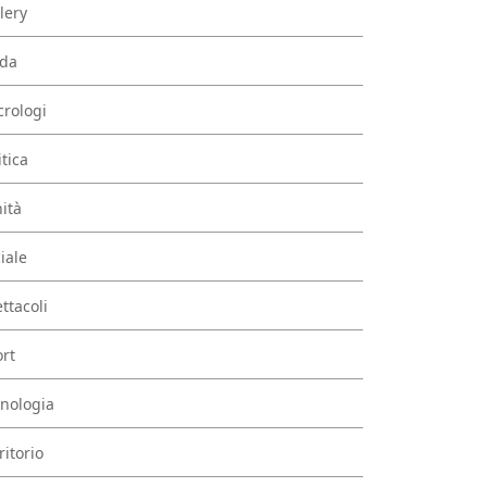
lery
da
rologi
itica
ità
iale
ttacoli
rt
nologia
ritorio