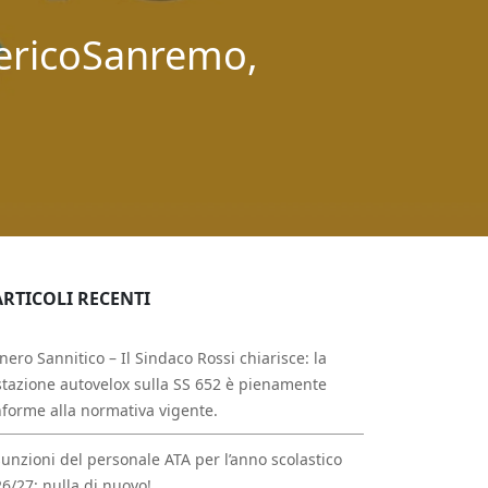
dericoSanremo,
ARTICOLI RECENTI
nero Sannitico – Il Sindaco Rossi chiarisce: la
tazione autovelox sulla SS 652 è pienamente
forme alla normativa vigente.
unzioni del personale ATA per l’anno scolastico
6/27: nulla di nuovo!