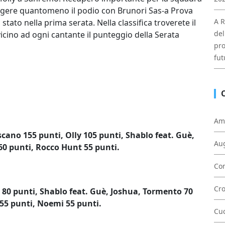
ungere quantomeno il podio con Brunori Sas-a Prova
A R
tato nella prima serata. Nella classifica troverete il
del
vicino ad ogni cantante il punteggio della Serata
pro
fut
Am
cano 155 punti, Olly 105 punti, Shablo feat. Guè,
Au
60 punti, Rocco Hunt 55 punti.
Con
Cr
si 80 punti, Shablo feat. Guè, Joshua, Tormento 70
 55 punti, Noemi 55 punti.
Cu