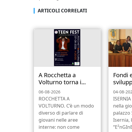
ARTICOLI CORRELATI
A Rocchetta a
Fondi 
Volturno torna i...
svilupp
06-08-2026
04-08-20
ROCCHETTA A
ISERNIA 
VOLTURNO. C’è un modo
nella gio
diverso di parlare di
palazzo
giovani nelle aree
Isernia, 
interne: non come
“E²nGInE