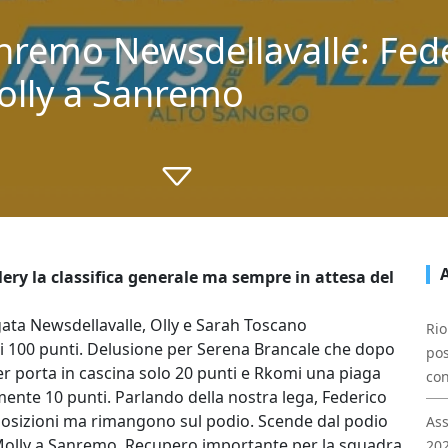
anremo Newsdellavalle: Fe
Molly a Sanremo
ery la classifica generale ma sempre in attesa del
ta Newsdellavalle, Olly e Sarah Toscano
Rio
 100 punti. Delusione per Serena Brancale che dopo
pos
ver porta in cascina solo 20 punti e Rkomi una piaga
con
ente 10 punti. Parlando della nostra lega, Federico
posizioni ma rimangono sul podio. Scende dal podio
Ass
 Molly a Sanremo. Recupero importante per la squadra
202