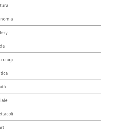
tura
onomia
lery
da
rologi
itica
ità
iale
ttacoli
rt