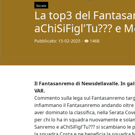
Sociale
La top3 del Fantas
aChiSiFigl'Tu??? e 
Pubblicato:
15-02-2025
-
1468
Il Fantasanremo di Newsdellavalle. In gall
VAR.
Commento sulla lega sul Fantasanremo targa
infiammano il Fantasanremo andando oltre i
aver dominato la classifica, nella Serata Co
per chi lo ha in squadra nuovamente e solam
Sanremo e aChiSiFigl'Tu??? si scambiano le 
la squadra Costa e ne beneficia la squadra