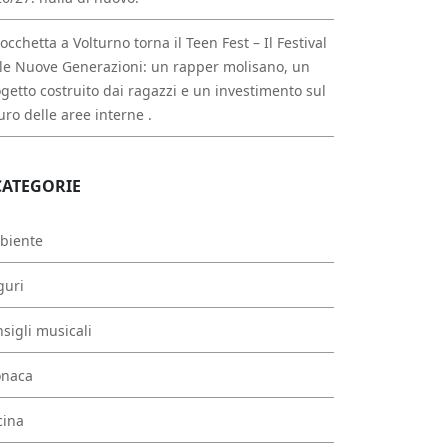
occhetta a Volturno torna il Teen Fest – Il Festival
le Nuove Generazioni: un rapper molisano, un
getto costruito dai ragazzi e un investimento sul
uro delle aree interne .
CATEGORIE
biente
guri
sigli musicali
onaca
cina