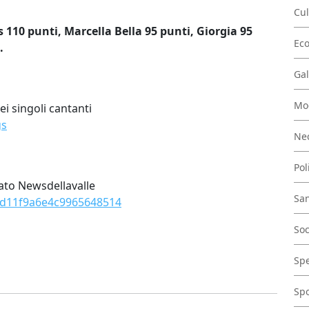
Cul
 110 punti, Marcella Bella 95 punti, Giorgia 95
Ec
i.
Gal
Mo
ei singoli cantanti
gs
Nec
Pol
ato Newsdellavalle
San
7d11f9a6e4c9965648514
Soc
Spe
Spo