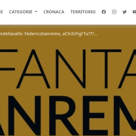
E
CATEGORIE
CRONACA
TERRITORIO
ellavalle: FedericoSanremo, aChiSiFigl'Tu???...