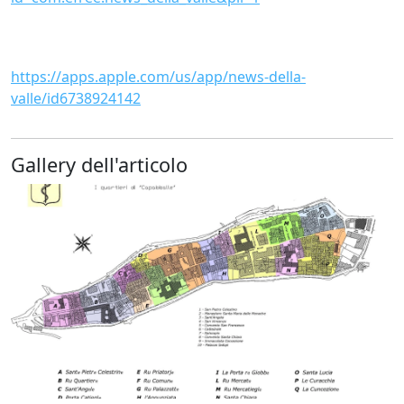
https://apps.apple.com/us/app/news-della-
valle/id6738924142
Gallery dell'articolo