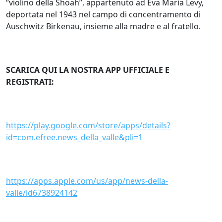
“violino della Shoah”, appartenuto ad Eva Maria Levy,
deportata nel 1943 nel campo di concentramento di
Auschwitz Birkenau, insieme alla madre e al fratello.
SCARICA QUI LA NOSTRA APP UFFICIALE E
REGISTRATI:
https://play.google.com/store/apps/details?
id=com.efree.news_della_valle&pli=1
https://apps.apple.com/us/app/news-della-
valle/id6738924142