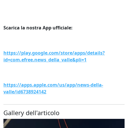
Scarica la nostra App ufficiale:
https://play.google.com/store/apps/details?
id=com.efree.news_della_valle&pli=1
https://apps.apple.com/us/app/news-della-
valle/id6738924142
Gallery dell'articolo