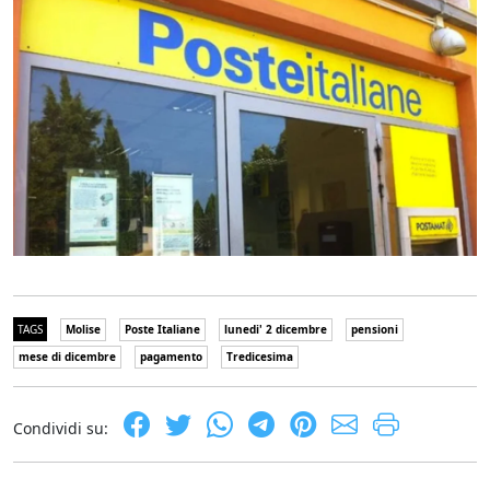
TAGS
Molise
Poste Italiane
lunedi' 2 dicembre
pensioni
mese di dicembre
pagamento
Tredicesima
Condividi su: