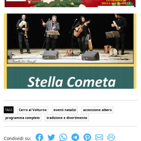
TAGS
Cerro al Volturno
eventi natalizi
accensione albero
programma completo
tradizione e divertimento
Condividi su: