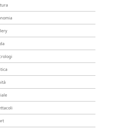
tura
onomia
lery
da
rologi
itica
ità
iale
ttacoli
rt