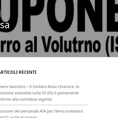
i
esa
ARTICOLI RECENTI
nero Sannitico – Il Sindaco Rossi chiarisce: la
tazione autovelox sulla SS 652 è pienamente
forme alla normativa vigente.
unzioni del personale ATA per l’anno scolastico
6/27: nulla di nuovo!