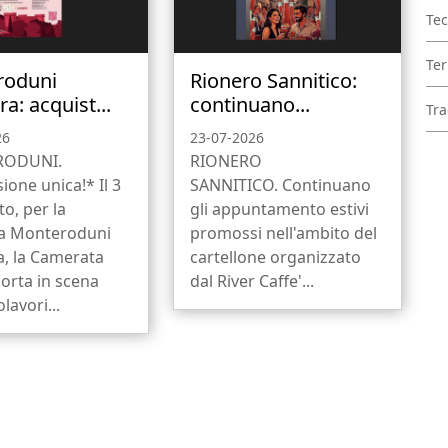
Tec
Ter
roduni
Rionero Sannitico:
ra: acquist...
continuano...
Tra
26
23-07-2026
ODUNI.
RIONERO
ione unica!* Il 3
SANNITICO. Continuano
to, per la
gli appuntamento estivi
a Monteroduni
promossi nell'ambito del
a, la Camerata
cartellone organizzato
orta in scena
dal River Caffe'...
lavori...