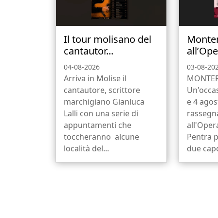
Il tour molisano del
Monte
cantautor...
all’Ope
04-08-2026
03-08-20
Arriva in Molise il
MONTER
cantautore, scrittore
Un'occas
marchigiano Gianluca
e 4 agos
Lalli con una serie di
rassegn
appuntamenti che
all'Oper
toccheranno alcune
Pentra p
località del...
due capo