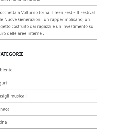
occhetta a Volturno torna il Teen Fest – Il Festival
le Nuove Generazioni: un rapper molisano, un
getto costruito dai ragazzi e un investimento sul
uro delle aree interne .
CATEGORIE
biente
guri
sigli musicali
onaca
cina