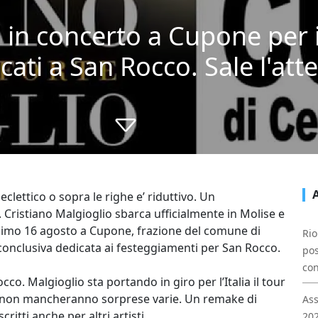
o in concerto a Cupone per 
ati a San Rocco. Sale l'att
clettico o sopra le righe e’ riduttivo. Un
Cristiano Malgioglio sbarca ufficialmente in Molise e
rossimo 16 agosto a Cupone, frazione del comune di
Rio
 conclusiva dedicata ai festeggiamenti per San Rocco.
pos
con
co. Malgioglio sta portando in giro per l’Italia il tour
ti non mancheranno sorprese varie. Un remake di
Ass
critti anche per altri artisti.
202