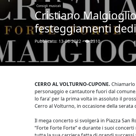
Consigli musicali
Cristiano Malgiogli
festeggiamenti dedic
Pubblicato:
13-08-2022
-
2310
CERRO AL VOLTURNO-CUPONE.
Chiamarlo e
personaggio e cantautore fuori dal comune. 
lo fara’ per la prima volta in assoluto il p
Cerro al Volturno, in occasione della serata
Il mega concerto si svolgerà in Piazza San Roc
“Forte Forte Forte” e durante i suoi concer
tutta la sua carriera fatta di grandi successi s