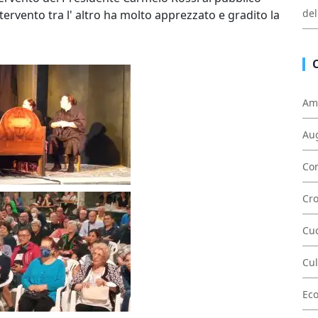
del
tervento tra l' altro ha molto apprezzato e gradito la
Am
Au
Con
Cr
Cu
Cul
Ec