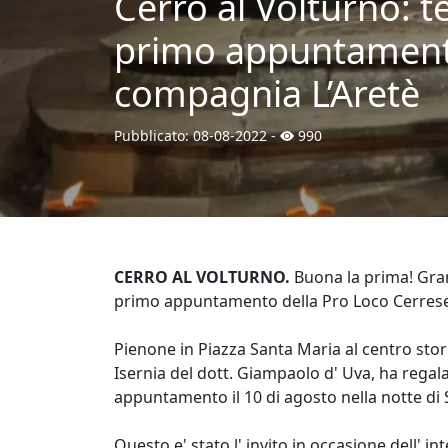
Cerro al Volturno: t
primo appuntamento 
compagnia L’Aretè
Pubblicato:
08-08-2022
-
990
CERRO AL VOLTURNO.
Buona la prima! Gran
primo appuntamento della Pro Loco Cerrese
Pienone in Piazza Santa Maria al centro stori
Isernia del dott. Giampaolo d' Uva, ha regal
appuntamento il 10 di agosto nella notte di
Questo e' stato l' invito in occasione dell' 