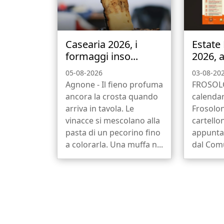
Casearia 2026, i
Estate
formaggi inso...
2026, a
05-08-2026
03-08-20
Agnone - Il fieno profuma
FROSOLO
ancora la crosta quando
calendar
arriva in tavola. Le
Frosolon
vinacce si mescolano alla
cartello
pasta di un pecorino fino
appunta
a colorarla. Una muffa n...
dal Comu