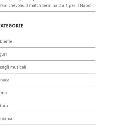
l'amichevole. Il match termina 2 a 1 per il Napoli.
CATEGORIE
biente
guri
sigli musicali
onaca
cina
tura
onomia