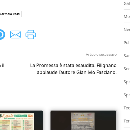
Gal
 Carmelo Rossi
Mo
Nec
Pol
Articolo successivo
San
il
La Promessa è stata esaudita. Filignano
Soc
applaude l’autore Gianlivio Fasciano.
Spe
Spo
Tec
Ter