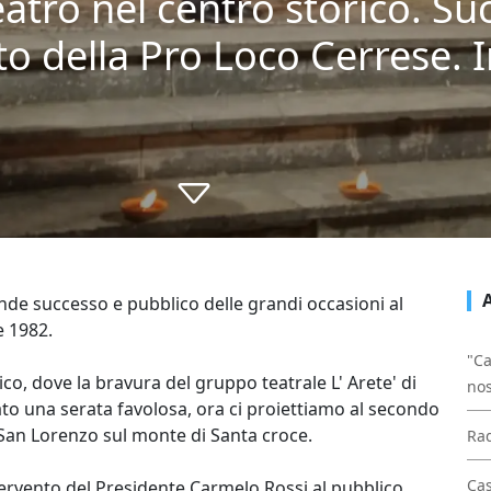
eatro nel centro storico. Suc
della Pro Loco Cerrese. I
de successo e pubblico delle grandi occasioni al
 1982.
"Ca
co, dove la bravura del gruppo teatrale L' Arete' di
nos
ato una serata favolosa, ora ci proiettiamo al secondo
 San Lorenzo sul monte di Santa croce.
Rad
Cas
intervento del Presidente Carmelo Rossi al pubblico