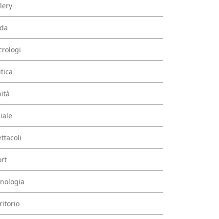
lery
da
rologi
itica
ità
iale
ttacoli
rt
nologia
ritorio