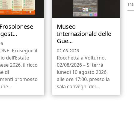
Tra
 Frosolonese
Museo
gost...
Internazionale delle
Gue...
26
NE. Prosegue il
02-08-2026
io dell’Estate
Rocchetta a Volturno,
ese 2026, il ricco
02/08/2026 – Si terrà
ne di
lunedì 10 agosto 2026,
menti promosso
alle ore 17:00, presso la
ne...
sala convegni del...