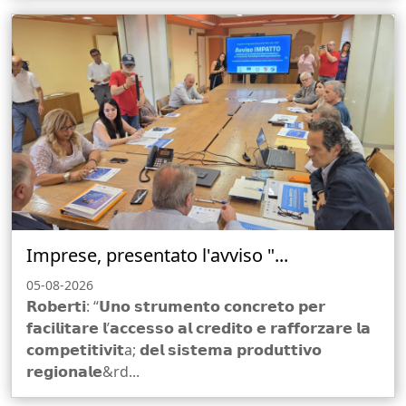
Imprese, presentato l'avviso "...
05-08-2026
𝗥𝗼𝗯𝗲𝗿𝘁𝗶: “𝗨𝗻𝗼 𝘀𝘁𝗿𝘂𝗺𝗲𝗻𝘁𝗼 𝗰𝗼𝗻𝗰𝗿𝗲𝘁𝗼 𝗽𝗲𝗿
𝗳𝗮𝗰𝗶𝗹𝗶𝘁𝗮𝗿𝗲 𝗹’𝗮𝗰𝗰𝗲𝘀𝘀𝗼 𝗮𝗹 𝗰𝗿𝗲𝗱𝗶𝘁𝗼 𝗲 𝗿𝗮𝗳𝗳𝗼𝗿𝘇𝗮𝗿𝗲 𝗹𝗮
𝗰𝗼𝗺𝗽𝗲𝘁𝗶𝘁𝗶𝘃𝗶𝘁a; 𝗱𝗲𝗹 𝘀𝗶𝘀𝘁𝗲𝗺𝗮 𝗽𝗿𝗼𝗱𝘂𝘁𝘁𝗶𝘃𝗼
𝗿𝗲𝗴𝗶𝗼𝗻𝗮𝗹𝗲&rd...