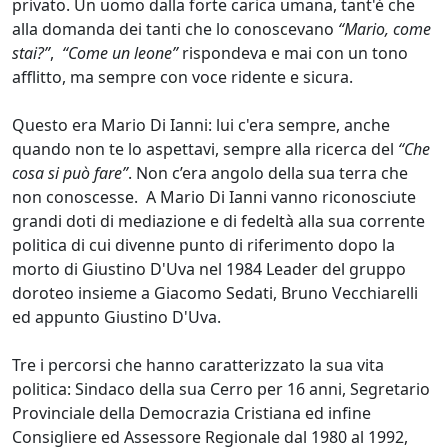
privato. Un uomo dalla forte carica umana, tant'è che
alla domanda dei tanti che lo conoscevano
“Mario, come
stai?”
,
“Come un leone”
rispondeva e mai con un tono
afflitto, ma sempre con voce ridente e sicura.
Questo era Mario Di Ianni: lui c'era sempre, anche
quando non te lo aspettavi, sempre alla ricerca del
“Che
cosa si può fare”
. Non c’era angolo della sua terra che
non conoscesse. A Mario Di Ianni vanno riconosciute
grandi doti di mediazione e di fedeltà alla sua corrente
politica di cui divenne punto di riferimento dopo la
morto di Giustino D'Uva nel 1984 Leader del gruppo
doroteo insieme a Giacomo Sedati, Bruno Vecchiarelli
ed appunto Giustino D'Uva.
Tre i percorsi che hanno caratterizzato la sua vita
politica: Sindaco della sua Cerro per 16 anni, Segretario
Provinciale della Democrazia Cristiana ed infine
Consigliere ed Assessore Regionale dal 1980 al 1992,