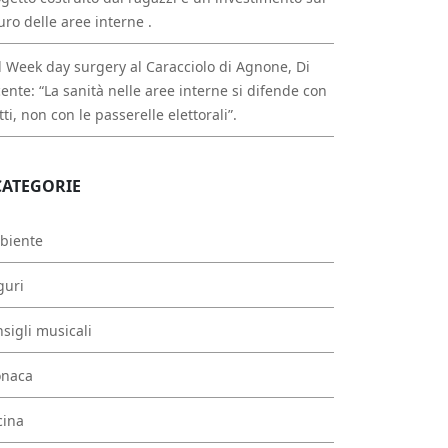
uro delle aree interne .
 Week day surgery al Caracciolo di Agnone, Di
ente: “La sanità nelle aree interne si difende con
atti, non con le passerelle elettorali”.
CATEGORIE
biente
guri
sigli musicali
onaca
cina