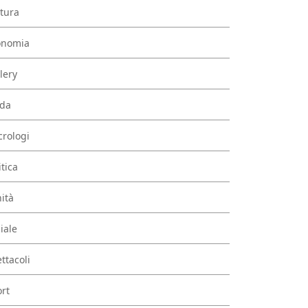
tura
onomia
lery
da
rologi
itica
ità
iale
ttacoli
rt