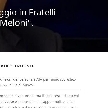
ggio in Fratelli
 Meloni".
ARTICOLI RECENTI
unzioni del personale ATA per l’anno scolastico
6/27: nulla di nuovo!
occhetta a Volturno torna il Teen Fest – Il Festival
le Nuove Generazioni: un rapper molisano, un
getto costruito dai ragazzi e un investimento sul