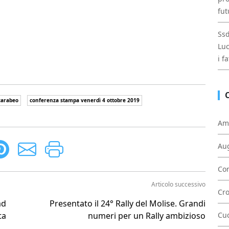
fut
Ssd
Luc
i f
carabeo
conferenza stampa venerdì 4 ottobre 2019
Am
Au
Con
Articolo successivo
Cr
ad
Presentato il 24° Rally del Molise. Grandi
ta
numeri per un Rally ambizioso
Cu