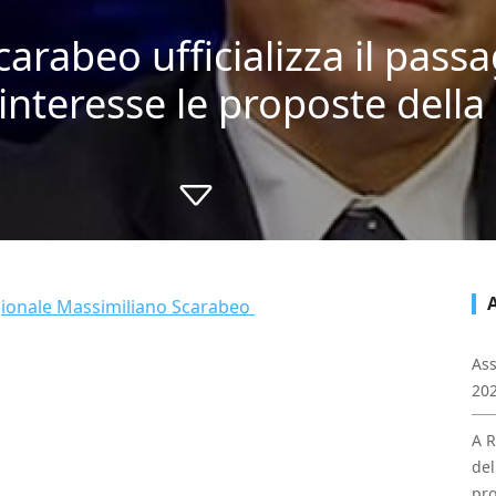
carabeo ufficializza il passa
 interesse le proposte della
gionale Massimiliano Scarabeo
Ass
202
A R
del
pro