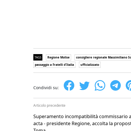
TAGS
Regione Molise
consigliere regionale Massimiliano S
passaggio a Fratelli d'Italia
ufficializzato
Condividi su:
Articolo precedente
Superamento incompatibilità commissario 
acta - presidente Regione, accolta la propos
Toma