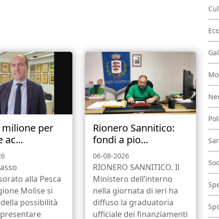
Cul
Ec
Gal
Mo
Nec
Pol
1 milione per
Rionero Sannitico:
 ac...
fondi a pio...
San
26
06-08-2026
Soc
asso
RIONERO SANNITICO. Il
ssorato alla Pesca
Ministero dell’interno
Spe
gione Molise si
nella giornata di ieri ha
della possibilità
diffuso la graduatoria
Spo
 presentare
ufficiale dei finanziamenti