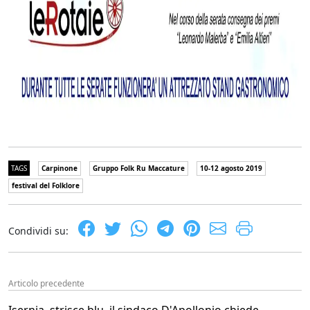
TAGS
Carpinone
Gruppo Folk Ru Maccature
10-12 agosto 2019
festival del Folklore
Condividi su:
Articolo precedente
Isernia, strisce blu, il sindaco D'Apollonio chiede