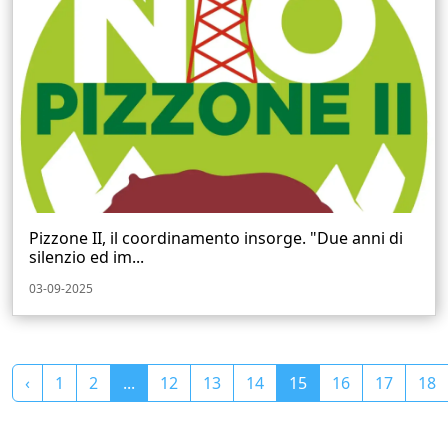
Pizzone II, il coordinamento insorge. "Due anni di
silenzio ed im...
03-09-2025
‹
1
2
...
12
13
14
15
16
17
18