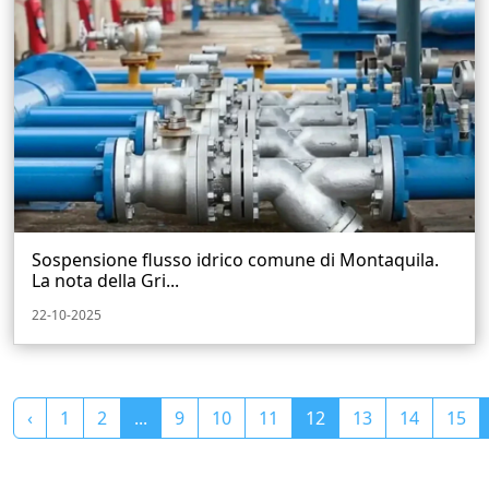
Sospensione flusso idrico comune di Montaquila.
La nota della Gri...
22-10-2025
‹
1
2
...
9
10
11
12
13
14
15