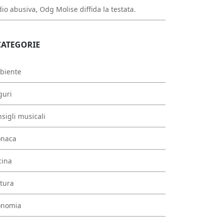
io abusiva, Odg Molise diffida la testata.
CATEGORIE
biente
guri
sigli musicali
onaca
cina
tura
onomia