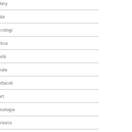
lery
da
rologi
itica
ità
iale
ttacoli
rt
nologia
ritorio