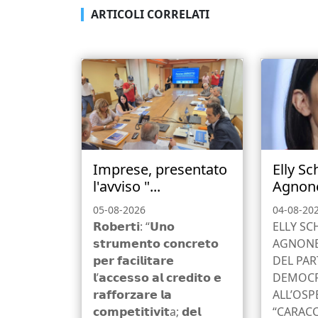
ARTICOLI CORRELATI
Imprese, presentato
Elly Sc
l'avviso "...
Agnone
05-08-2026
04-08-20
𝗥𝗼𝗯𝗲𝗿𝘁𝗶: “𝗨𝗻𝗼
ELLY SC
𝘀𝘁𝗿𝘂𝗺𝗲𝗻𝘁𝗼 𝗰𝗼𝗻𝗰𝗿𝗲𝘁𝗼
AGNONE,
𝗽𝗲𝗿 𝗳𝗮𝗰𝗶𝗹𝗶𝘁𝗮𝗿𝗲
DEL PAR
𝗹’𝗮𝗰𝗰𝗲𝘀𝘀𝗼 𝗮𝗹 𝗰𝗿𝗲𝗱𝗶𝘁𝗼 𝗲
DEMOCRA
𝗿𝗮𝗳𝗳𝗼𝗿𝘇𝗮𝗿𝗲 𝗹𝗮
ALL’OSP
𝗰𝗼𝗺𝗽𝗲𝘁𝗶𝘁𝗶𝘃𝗶𝘁a; 𝗱𝗲𝗹
“CARACC