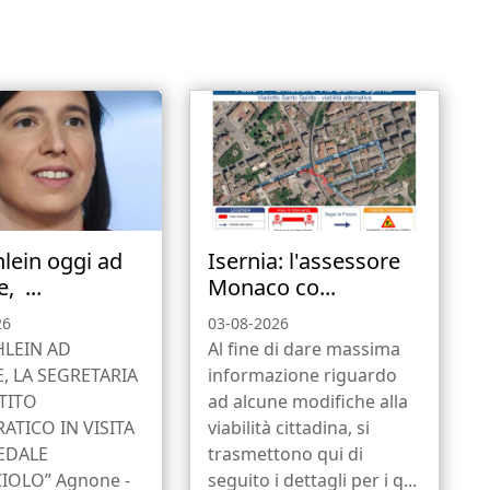
hlein oggi ad
Isernia: l'assessore
, ...
Monaco co...
26
03-08-2026
HLEIN AD
Al fine di dare massima
 LA SEGRETARIA
informazione riguardo
TITO
ad alcune modifiche alla
TICO IN VISITA
viabilità cittadina, si
EDALE
trasmettono qui di
IOLO” Agnone -
seguito i dettagli per i q...