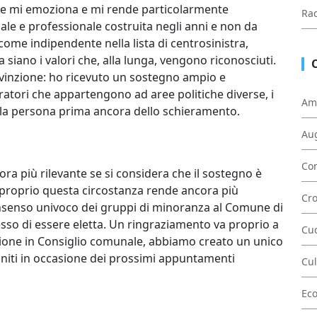
che mi emoziona e mi rende particolarmente
Rad
le e professionale costruita negli anni e non da
ome indipendente nella lista di centrosinistra,
siano i valori che, alla lunga, vengono riconosciuti.
nvinzione: ho ricevuto un sostegno ampio e
atori che appartengono ad aree politiche diverse, i
Am
e la persona prima ancora dello schieramento.
Au
Con
ra più rilevante se si considera che il sostegno è
è proprio questa circostanza rende ancora più
Cr
onsenso univoco dei gruppi di minoranza al Comune di
sso di essere eletta. Un ringraziamento va proprio a
Cu
sizione in Consiglio comunale, abbiamo creato un unico
uniti in occasione dei prossimi appuntamenti
Cul
Ec