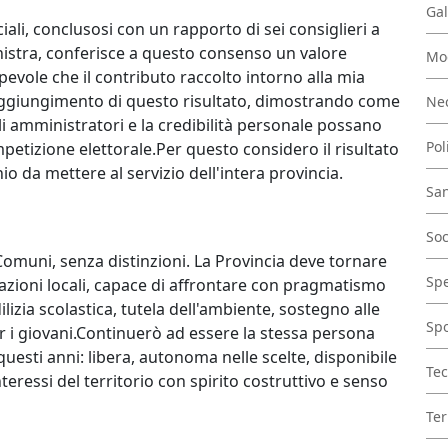
Gal
ciali, conclusosi con un rapporto di sei consiglieri a
inistra, conferisce a questo consenso un valore
Mo
pevole che il contributo raccolto intorno alla mia
raggiungimento di questo risultato, dimostrando come
Nec
gli amministratori e la credibilità personale possano
Pol
petizione elettorale.Per questo considero il risultato
 da mettere al servizio dell'intera provincia.
San
Soc
 Comuni, senza distinzioni. La Provincia deve tornare
Spe
zioni locali, capace di affrontare con pragmatismo
dilizia scolastica, tutela dell'ambiente, sostegno alle
Spo
r i giovani.Continuerò ad essere la stessa persona
uesti anni: libera, autonoma nelle scelte, disponibile
Tec
teressi del territorio con spirito costruttivo e senso
Ter