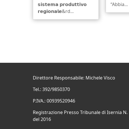
𝘀𝗶𝘀𝘁𝗲𝗺𝗮 𝗽𝗿𝗼𝗱𝘂𝘁𝘁𝗶𝘃𝗼
“Abbia...
𝗿𝗲𝗴𝗶𝗼𝗻𝗮𝗹𝗲&rd...
Direttore Responsabile: Michele Visco
Tel.: 392/9850370
P.IVA.: 00939520946
Registrazione Presso Tribunale di Isernia N.
del 2016