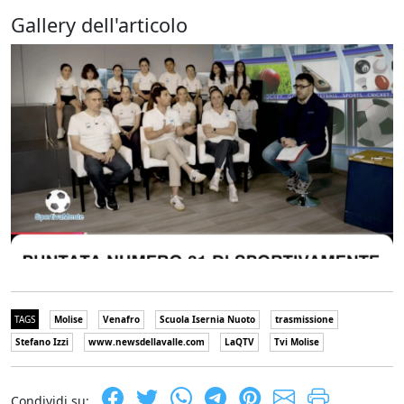
Gallery dell'articolo
TAGS
Molise
Venafro
Scuola Isernia Nuoto
trasmissione
Stefano Izzi
www.newsdellavalle.com
LaQTV
Tvi Molise
Condividi su: