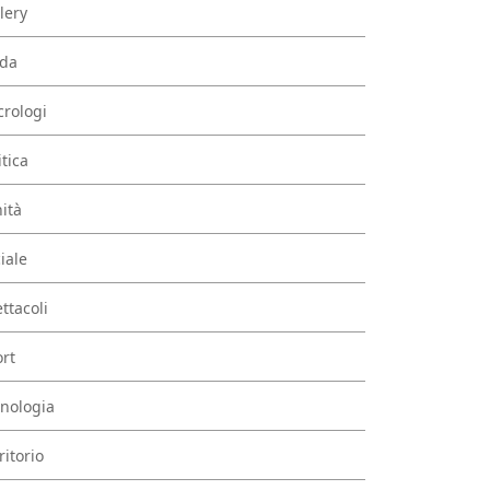
lery
da
rologi
itica
ità
iale
ttacoli
rt
nologia
ritorio