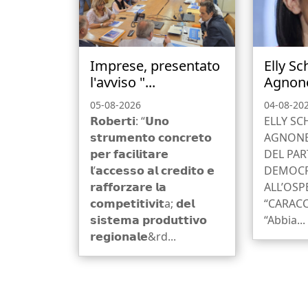
Imprese, presentato
Elly Sc
l'avviso "...
Agnone
05-08-2026
04-08-20
𝗥𝗼𝗯𝗲𝗿𝘁𝗶: “𝗨𝗻𝗼
ELLY SC
𝘀𝘁𝗿𝘂𝗺𝗲𝗻𝘁𝗼 𝗰𝗼𝗻𝗰𝗿𝗲𝘁𝗼
AGNONE,
𝗽𝗲𝗿 𝗳𝗮𝗰𝗶𝗹𝗶𝘁𝗮𝗿𝗲
DEL PAR
𝗹’𝗮𝗰𝗰𝗲𝘀𝘀𝗼 𝗮𝗹 𝗰𝗿𝗲𝗱𝗶𝘁𝗼 𝗲
DEMOCRA
𝗿𝗮𝗳𝗳𝗼𝗿𝘇𝗮𝗿𝗲 𝗹𝗮
ALL’OSP
𝗰𝗼𝗺𝗽𝗲𝘁𝗶𝘁𝗶𝘃𝗶𝘁a; 𝗱𝗲𝗹
“CARACC
𝘀𝗶𝘀𝘁𝗲𝗺𝗮 𝗽𝗿𝗼𝗱𝘂𝘁𝘁𝗶𝘃𝗼
“Abbia...
𝗿𝗲𝗴𝗶𝗼𝗻𝗮𝗹𝗲&rd...