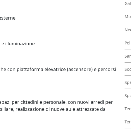
Gal
Mo
 esterne
Nec
Pol
a e illuminazione
San
he con piattaforma elevatrice (ascensore) e percorsi
Soc
Spe
Spo
azi per cittadini e personale, con nuovi arredi per
nsiliare, realizzazione di nuove aule attrezzate da
Tec
Ter