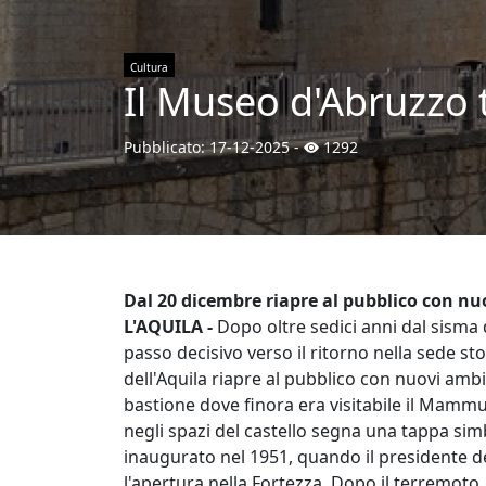
Cultura
Il Museo d'Abruzzo t
Pubblicato:
17-12-2025
-
1292
Dal 20 dicembre riapre al pubblico con nu
L'AQUILA -
Dopo oltre sedici anni dal sisma
passo decisivo verso il ritorno nella sede st
dell'Aquila riapre al pubblico con nuovi ambi
bastione dove finora era visitabile il Mammut,
negli spazi del castello segna una tappa simb
inaugurato nel 1951, quando il presidente del
l'apertura nella Fortezza. Dopo il terremoto,