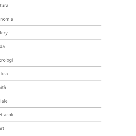
tura
onomia
lery
da
rologi
itica
ità
iale
ttacoli
rt