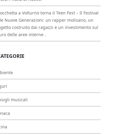
occhetta a Volturno torna il Teen Fest – Il Festival
le Nuove Generazioni: un rapper molisano, un
getto costruito dai ragazzi e un investimento sul
uro delle aree interne .
CATEGORIE
biente
guri
sigli musicali
onaca
cina