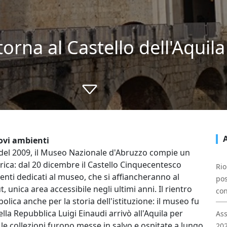
orna al Castello dell'Aquil
ovi ambienti
 del 2009, il Museo Nazionale d'Abruzzo compie un
orica: dal 20 dicembre il Castello Cinquecentesco
Rio
enti dedicati al museo, che si affiancheranno al
pos
 unica area accessibile negli ultimi anni. Il rientro
con
olica anche per la storia dell'istituzione: il museo fu
la Repubblica Luigi Einaudi arrivò all'Aquila per
Ass
 le collezioni furono messe in salvo e ospitate a lungo
202