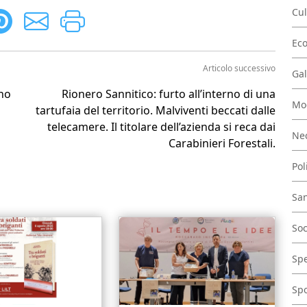
Cul
Ec
Articolo successivo
Gal
uno
Rionero Sannitico: furto all’interno di una
Mo
tartufaia del territorio. Malviventi beccati dalle
telecamere. Il titolare dell’azienda si reca dai
Nec
Carabinieri Forestali.
Pol
San
Soc
Spe
Spo