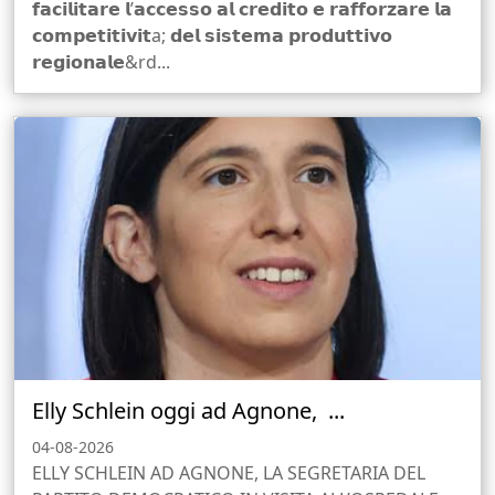
𝗳𝗮𝗰𝗶𝗹𝗶𝘁𝗮𝗿𝗲 𝗹’𝗮𝗰𝗰𝗲𝘀𝘀𝗼 𝗮𝗹 𝗰𝗿𝗲𝗱𝗶𝘁𝗼 𝗲 𝗿𝗮𝗳𝗳𝗼𝗿𝘇𝗮𝗿𝗲 𝗹𝗮
𝗰𝗼𝗺𝗽𝗲𝘁𝗶𝘁𝗶𝘃𝗶𝘁a; 𝗱𝗲𝗹 𝘀𝗶𝘀𝘁𝗲𝗺𝗮 𝗽𝗿𝗼𝗱𝘂𝘁𝘁𝗶𝘃𝗼
𝗿𝗲𝗴𝗶𝗼𝗻𝗮𝗹𝗲&rd...
Elly Schlein oggi ad Agnone, ...
04-08-2026
ELLY SCHLEIN AD AGNONE, LA SEGRETARIA DEL