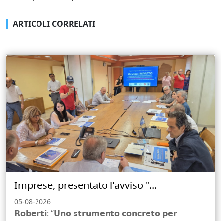
ARTICOLI CORRELATI
Imprese, presentato l'avviso "...
05-08-2026
𝗥𝗼𝗯𝗲𝗿𝘁𝗶: “𝗨𝗻𝗼 𝘀𝘁𝗿𝘂𝗺𝗲𝗻𝘁𝗼 𝗰𝗼𝗻𝗰𝗿𝗲𝘁𝗼 𝗽𝗲𝗿