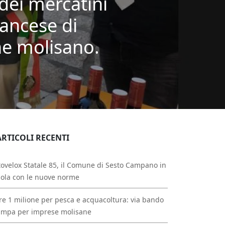
 dei mercatini
rancese di
ne molisano.
ARTICOLI RECENTI
ovelox Statale 85, il Comune di Sesto Campano in
ola con le nuove norme
re 1 milione per pesca e acquacoltura: via bando
ampa per imprese molisane