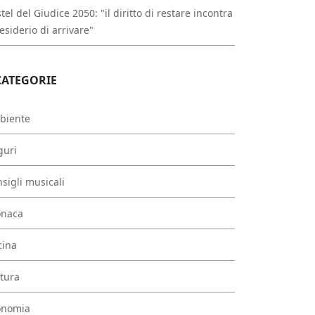
tel del Giudice 2050: "il diritto di restare incontra
desiderio di arrivare"
CATEGORIE
biente
guri
sigli musicali
onaca
cina
tura
onomia