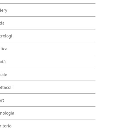
lery
da
rologi
itica
ità
iale
ttacoli
rt
nologia
ritorio