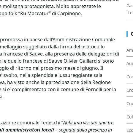
Cas
are molisana protagonista. Molto apprezzate le
il 
uppo folk “Ru Maccatur” di Carpinone.
ni promossa in paese dall’Amministrazione Comunale
emellaggio suggellato dalla firma del protocollo
Am
ina francese di Sauve, alla presenza delle delegazioni di
i e quello francese di Sauve Olivier Gaillard si sono
Au
gio di ritorno nel prossimo mese di giugno. Il
 svolto, nella splendida e lussureggiante sala
Con
a, ha visto anche la partecipazione della Regione
 si e’ complimentato con il comune di Fornelli per la
Cr
i.
Cu
Cul
strazione comunale Tedeschi.“
Abbiamo vissuto una tre
li amministratori locali
– segnata dalla presenza in
Ec