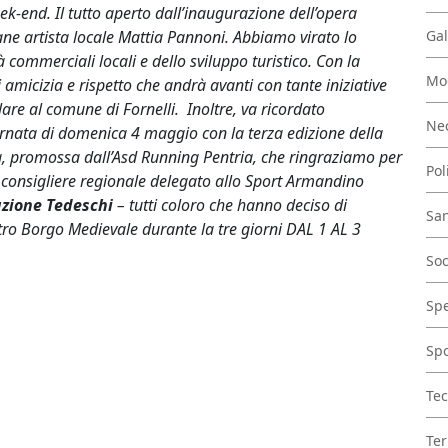
week-end. Il tutto aperto dall’inaugurazione dell’opera
vane artista locale Mattia Pannoni. Abbiamo virato lo
Gal
 commerciali locali e dello sviluppo turistico. Con la
Mo
amicizia e rispetto che andrà avanti con tante iniziative
lare al comune di Fornelli. Inoltre, va ricordato
Nec
rnata di domenica 4 maggio con la terza edizione della
alia, promossa dall’Asd Running Pentria, che ringraziamo per
Pol
l consigliere regionale delegato allo Sport Armandino
azione Tedeschi
– tutti coloro che hanno deciso di
San
tro Borgo Medievale durante la tre giorni DAL 1 AL 3
Soc
Spe
Spo
Tec
Ter