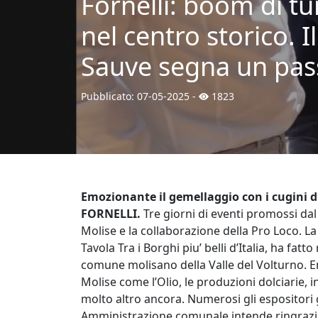
Fornelli: boom di tur
nel centro storico. I
Sauve segna un pass
Pubblicato:
07-05-2025
-
1823
Emozionante il gemellaggio con i cugini d
FORNELLI.
Tre giorni di eventi promossi dal
Molise e la collaborazione della Pro Loco. L
Tavola Tra i Borghi piu’ belli d’Italia, ha fat
comune molisano della Valle del Volturno. E
Molise come l’Olio, le produzioni dolciarie, i
molto altro ancora. Numerosi gli espositori gi
Amministrazione comunale intende ringraziare