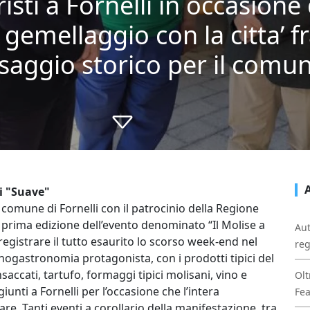
isti a Fornelli in occasione
l gemellaggio con la citta’ f
aggio storico per il comu
i "Suave"
 comune di Fornelli con il patrocinio della Regione
a prima edizione dell’evento denominato “Il Molise a
Aut
to registrare il tutto esaurito lo scorso week-end nel
reg
nogastronomia protagonista, con i prodotti tipici del
nsaccati, tartufo, formaggi tipici molisani, vino e
Olt
unti a Fornelli per l’occasione che l’intera
Fe
. Tanti eventi a corollario della manifestazione, tra