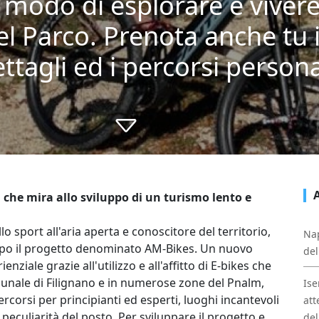
modo di esplorare e vivere i
el Parco. Prenota anche tu 
ettagli ed i percorsi persona
i che mira allo sviluppo di un turismo lento e
o sport all'aria aperta e conoscitore del territorio,
Nap
empo il progetto denominato AM-Bikes. Un nuovo
del
iale grazie all'utilizzo e all'affitto di E-bikes che
munale di Filignano e in numerose zone del Pnalm,
Ise
corsi per principianti ed esperti, luoghi incantevoli
att
e peculiarità del posto. Per sviluppare il progetto e
del