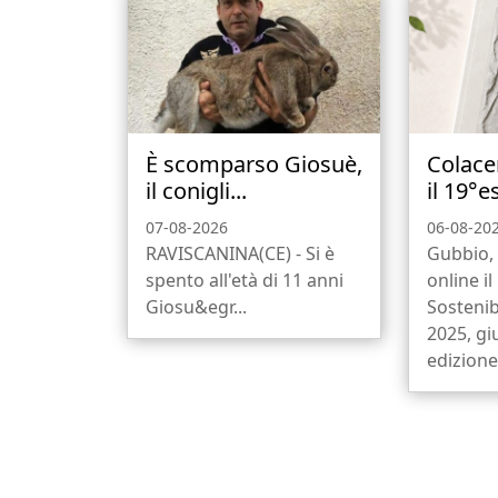
È scomparso Giosuè,
Colace
il conigli...
il 19°e
07-08-2026
06-08-20
RAVISCANINA(CE) - Si è
Gubbio, 
spento all'età di 11 anni
online i
Giosu&egr...
Sostenib
2025, gi
edizione,