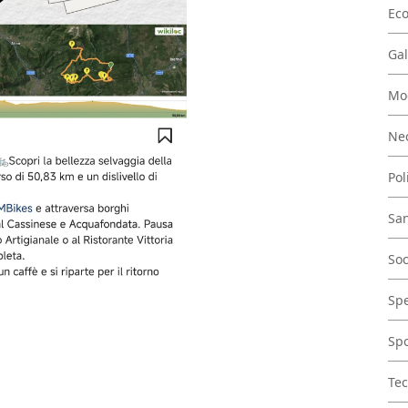
Ec
Gal
Mo
Nec
Pol
San
Soc
Spe
Spo
Tec