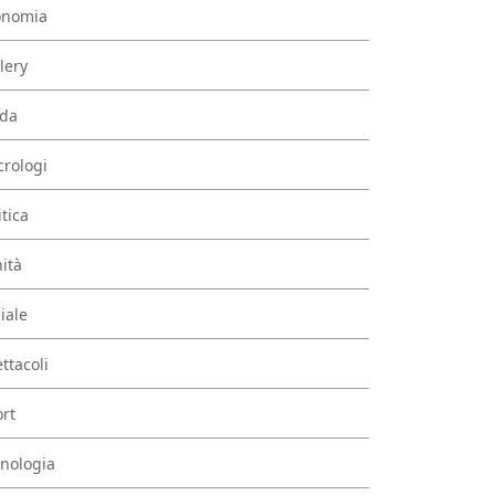
onomia
lery
da
rologi
itica
ità
iale
ttacoli
rt
nologia