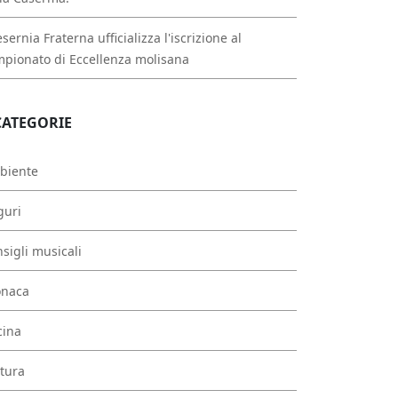
esernia Fraterna ufficializza l'iscrizione al
pionato di Eccellenza molisana
CATEGORIE
biente
guri
sigli musicali
onaca
cina
tura