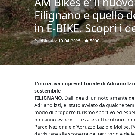
AM Bikes e' il nuovo 
Filignano e quello d
in E-BIKE. Scopri i d
Pubblicato:
19-04-2025
-
5990
L'iniziativa imprenditoriale di Adriano Izz
sostenibile
FILIGNANO.
Dall'idea di un noto amante dell
Adriano Izzi, e' stato avviato da qualche t
modo di proporre turismo sportivo ed esperienz
potranno essere utilizzate sul territorio co
Parco Nazionale d'Abruzzo Lazio e Molise. Per
da visitare alla scoperta del territorio e dell