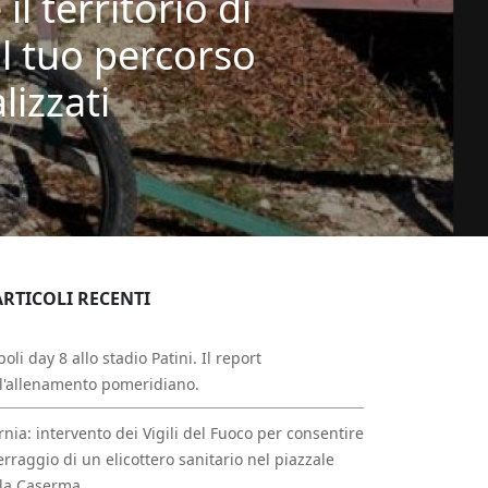
l territorio di
il tuo percorso
lizzati
ARTICOLI RECENTI
oli day 8 allo stadio Patini. Il report
l'allenamento pomeridiano.
rnia: intervento dei Vigili del Fuoco per consentire
erraggio di un elicottero sanitario nel piazzale
la Caserma.