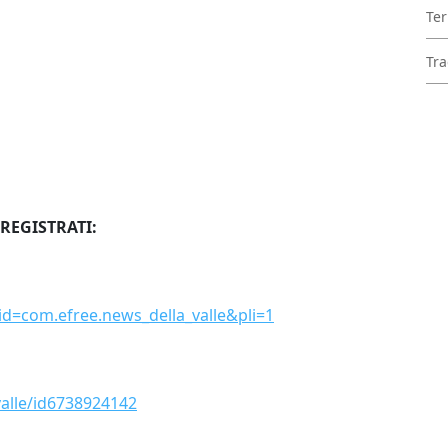
Ter
Tra
 REGISTRATI:
?id=com.efree.news_della_valle&pli=1
valle/id6738924142