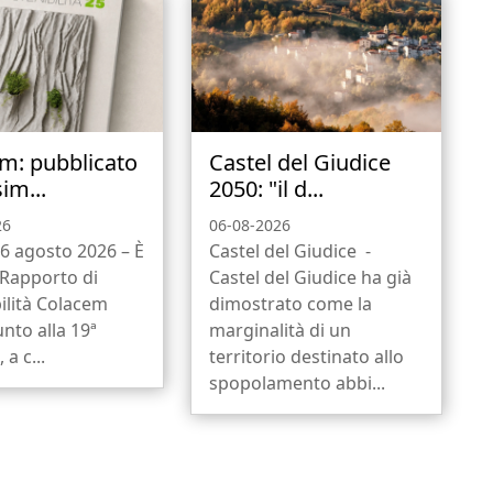
m: pubblicato
Castel del Giudice
sim...
2050: "il d...
26
06-08-2026
6 agosto 2026 – È
Castel del Giudice -
l Rapporto di
Castel del Giudice ha già
ilità Colacem
dimostrato come la
unto alla 19ª
marginalità di un
 a c...
territorio destinato allo
spopolamento abbi...