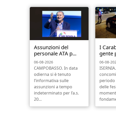
Assunzioni del
I Carab
personale ATA p...
gente p
06-08-2026
06-08-20
CAMPOBASSO. In data
ISERNIA. 
odierna si è tenuto
concomit
l’informativa sulle
periodo 
assunzioni a tempo
delle fes
indeterminato per l’a.s.
momenti
20...
fondame