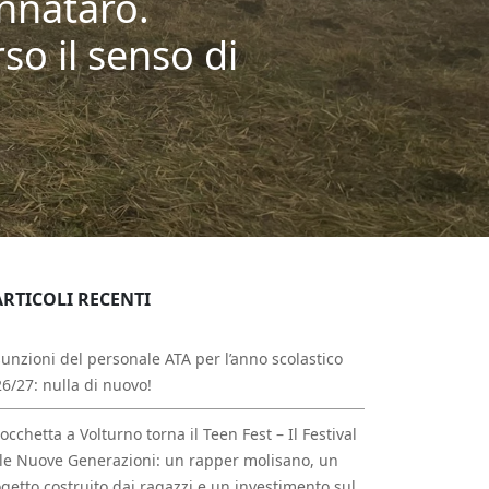
ennataro.
o il senso di
ARTICOLI RECENTI
unzioni del personale ATA per l’anno scolastico
6/27: nulla di nuovo!
occhetta a Volturno torna il Teen Fest – Il Festival
le Nuove Generazioni: un rapper molisano, un
getto costruito dai ragazzi e un investimento sul