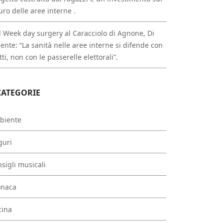
uro delle aree interne .
 Week day surgery al Caracciolo di Agnone, Di
ente: “La sanità nelle aree interne si difende con
atti, non con le passerelle elettorali”.
CATEGORIE
biente
guri
sigli musicali
onaca
cina