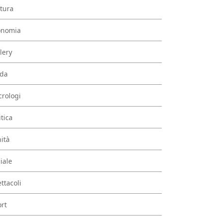
tura
onomia
lery
da
rologi
itica
ità
iale
ttacoli
rt