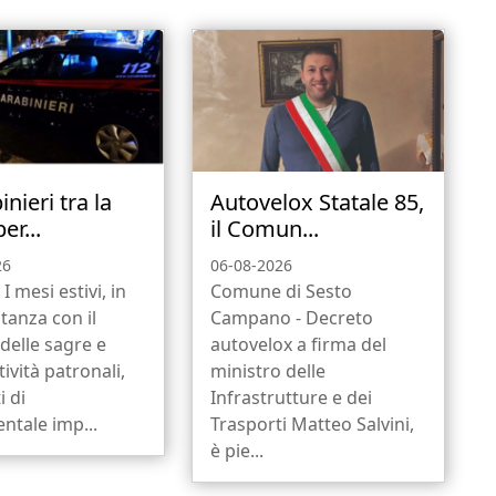
inieri tra la
Autovelox Statale 85,
er...
il Comun...
26
06-08-2026
I mesi estivi, in
Comune di Sesto
anza con il
Campano - Decreto
delle sagre e
autovelox a firma del
tività patronali,
ministro delle
 di
Infrastrutture e dei
ntale imp...
Trasporti Matteo Salvini,
è pie...