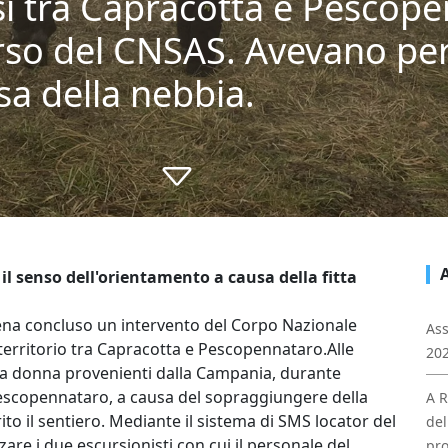
rsi tra Capracotta e Pescop
rso del CNSAS. Avevano pers
a della nebbia.
l senso dell'orientamento a causa della fitta
ena concluso un intervento del Corpo Nazionale
Ass
territorio tra Capracotta e Pescopennataro.Alle
202
 donna provenienti dalla Campania, durante
Pescopennataro, a causa del sopraggiungere della
A R
o il sentiero. Mediante il sistema di SMS locator del
del
zare i due escursionisti con cui il personale del
pro