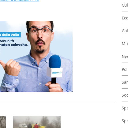
Cul
Ec
Gal
Mo
Nec
Pol
San
Soc
Spe
Spo