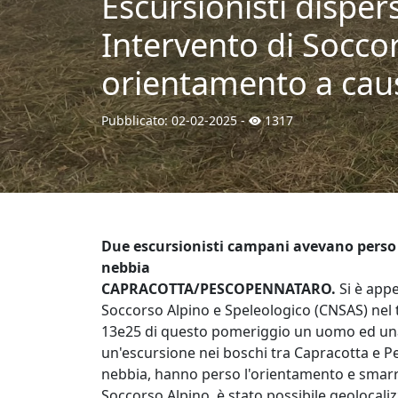
Escursionisti dispe
Intervento di Socco
orientamento a caus
Pubblicato:
02-02-2025
-
1317
Due escursionisti campani avevano perso i
nebbia
CAPRACOTTA/PESCOPENNATARO.
Si è app
Soccorso Alpino e Speleologico (CNSAS) nel 
13e25 di questo pomeriggio un uomo ed una
un'escursione nei boschi tra Capracotta e 
nebbia, hanno perso l'orientamento e smarrit
Soccorso Alpino, è stato possibile geolocaliz