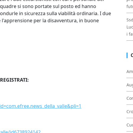
squadre si sono portate sul posto ed hanno
fut
ondurle in sicurezza sulla viabilità ordinaria. I due
Ssd
e l'apprensione per la disavventura, in buone
Luc
i f
Am
 REGISTRATI:
Au
Con
?id=com.efree.news_della_valle&pli=1
Cr
Cu
valle/id6738924142