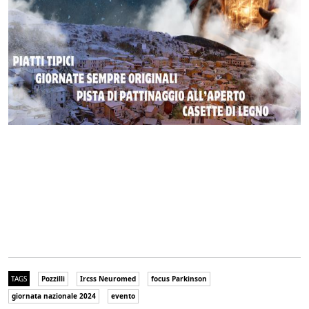
TAGS
Pozzilli
Ircss Neuromed
focus Parkinson
giornata nazionale 2024
evento