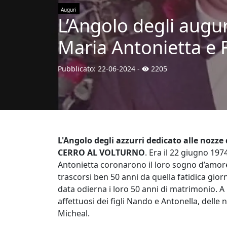
Auguri
L’Angolo degli augur
Maria Antonietta e F
Pubblicato:
22-06-2024
-
2205
L'Angolo degli azzurri dedicato alle nozze 
CERRO AL VOLTURNO
. Era il 22 giugno 19
Antonietta coronarono il loro sogno d’amore
trascorsi ben 50 anni da quella fatidica gior
data odierna i loro 50 anni di matrimonio. A
affettuosi dei figli Nando e Antonella, delle
Micheal.