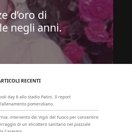
e d’oro di
e negli anni.
ARTICOLI RECENTI
oli day 8 allo stadio Patini. Il report
l'allenamento pomeridiano.
rnia: intervento dei Vigili del Fuoco per consentire
erraggio di un elicottero sanitario nel piazzale
la Caserma.