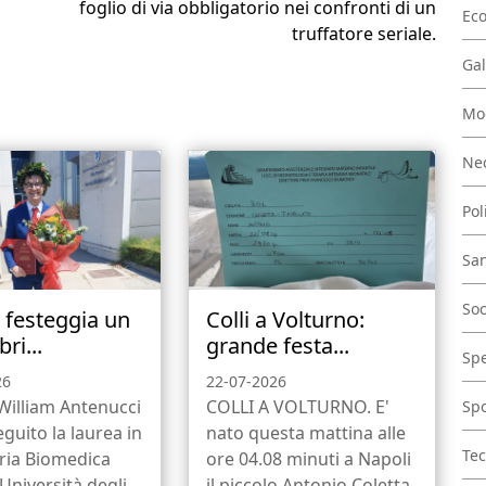
foglio di via obbligatorio nei confronti di un
Ec
truffatore seriale.
Gal
Mo
Nec
Pol
San
Soc
a festeggia un
Colli a Volturno:
ri...
grande festa...
Spe
26
22-07-2026
 William Antenucci
COLLI A VOLTURNO. E'
Spo
guito la laurea in
nato questa mattina alle
Tec
ria Biomedica
ore 04.08 minuti a Napoli
’Università degli
il piccolo Antonio Coletta