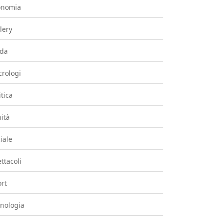
onomia
lery
da
rologi
itica
ità
iale
ttacoli
rt
nologia