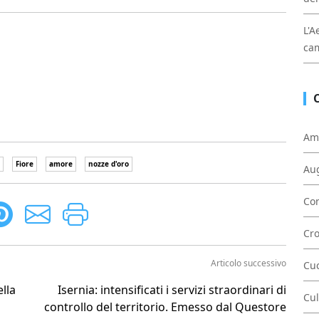
L'A
cam
Am
Fiore
amore
nozze d'oro
Au
Con
Cr
Articolo successivo
Cu
ella
Isernia: intensificati i servizi straordinari di
Cul
controllo del territorio. Emesso dal Questore