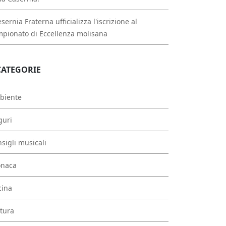
esernia Fraterna ufficializza l'iscrizione al
pionato di Eccellenza molisana
CATEGORIE
biente
guri
sigli musicali
onaca
cina
tura