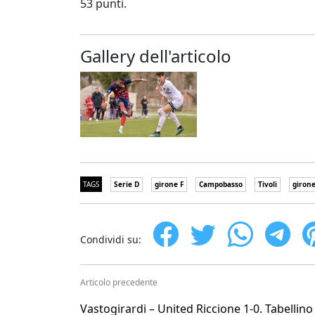
53 punti.
Gallery dell'articolo
TAGS
Serie D
girone F
Campobasso
Tivoli
girone
Condividi su:
Articolo precedente
Vastogirardi – United Riccione 1-0. Tabellino