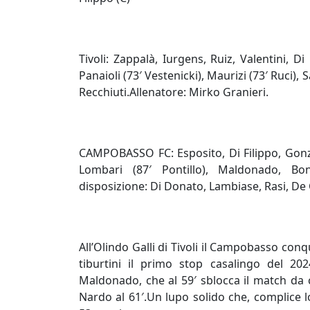
Tivoli: Zappalà, Iurgens, Ruiz, Valentini, D
Panaioli (73′ Vestenicki), Maurizi (73′ Ruci), 
Recchiuti.Allenatore: Mirko Granieri.
CAMPOBASSO FC: Esposito, Di Filippo, Gonza
Lombari (87′ Pontillo), Maldonado, Bona
disposizione: Di Donato, Lambiase, Rasi, De 
All’Olindo Galli di Tivoli il Campobasso conq
tiburtini il primo stop casalingo del 202
Maldonado, che al 59′ sblocca il match da c
Nardo al 61′.Un lupo solido che, complice 