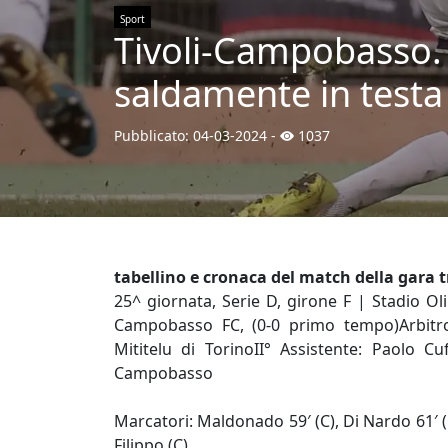
Sport
Tivoli-Campobasso. 
saldamente in testa 
Pubblicato:
04-03-2024
-
1037
tabellino e cronaca del match della gara 
25^ giornata, Serie D, girone F | Stadio Oli
Campobasso FC, (0-0 primo tempo)Arbitro:
Mititelu di TorinoII° Assistente: Paolo Cu
Campobasso
Marcatori: Maldonado 59′ (C), Di Nardo 61′ (C
Filippo (C)