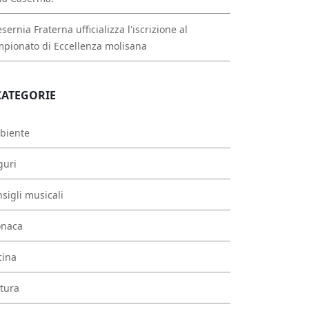
esernia Fraterna ufficializza l'iscrizione al
pionato di Eccellenza molisana
CATEGORIE
biente
guri
sigli musicali
onaca
cina
tura