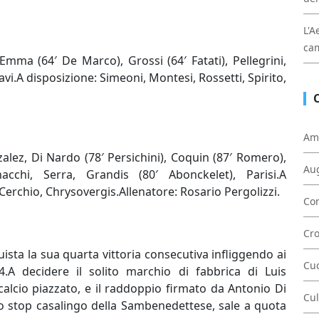
L'A
cam
i Emma (64′ De Marco), Grossi (64′ Fatati), Pellegrini,
Savi.A disposizione: Simeoni, Montesi, Rossetti, Spirito,
Am
lez, Di Nardo (78′ Persichini), Coquin (87′ Romero),
Au
cchi, Serra, Grandis (80′ Abonckelet), Parisi.A
Cerchio, Chrysovergis.Allenatore: Rosario Pergolizzi.
Con
Cr
uista la sua quarta vittoria consecutiva infliggendo ai
Cu
4.A decidere il solito marchio di fabbrica di Luis
alcio piazzato, e il raddoppio firmato da Antonio Di
Cul
lo stop casalingo della Sambenedettese, sale a quota