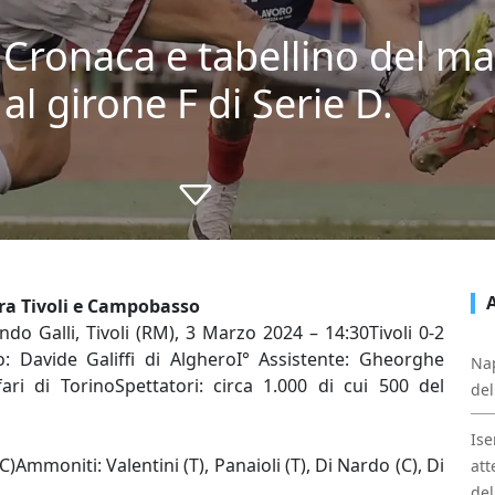
Cronaca e tabellino del mat
al girone F di Serie D.
tra Tivoli e Campobasso
ndo Galli, Tivoli (RM), 3 Marzo 2024 – 14:30Tivoli 0-2
 Davide Galiffi di AlgheroI° Assistente: Gheorghe
Nap
fari di TorinoSpettatori: circa 1.000 di cui 500 del
del
Ise
)Ammoniti: Valentini (T), Panaioli (T), Di Nardo (C), Di
att
del