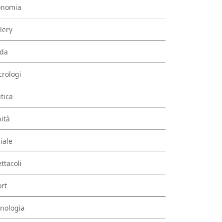
onomia
lery
da
rologi
itica
ità
iale
ttacoli
rt
nologia