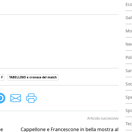
Ec
Gal
Mo
Nec
Pol
San
 F
TABELLINO e cronaca del match
Soc
Spe
Spo
Articolo successivo
Tec
 e
Cappellone e Francescone in bella mostra al