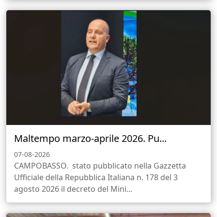
Maltempo marzo-aprile 2026. Pu...
07-08-2026
CAMPOBASSO. stato pubblicato nella Gazzetta
Ufficiale della Repubblica Italiana n. 178 del 3
agosto 2026 il decreto del Mini...