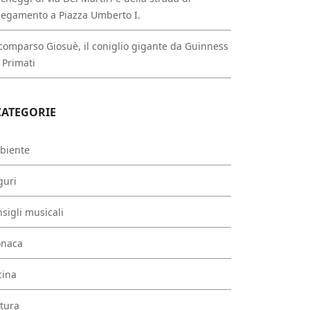
legamento a Piazza Umberto I.
comparso Giosuè, il coniglio gigante da Guinness
 Primati
CATEGORIE
biente
guri
sigli musicali
onaca
cina
tura