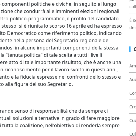
ue componenti politiche e civiche, in seguito al lungo
col
izione che condurrà alle imminenti elezioni regionali
etro politico-programmatico, il profilo del candidato
È s
o stesso, si è riunita lo scorso 16 aprile ed ha espresso
dei
tito Democratico come riferimento politico, indicando
dente nella persona del Segretario regionale del
rvandosi in alcune importanti componenti della stessa,
 “tenuta politica” di tale scelta a tutti i livelli
dere atto di tale importante risultato, che è anche una
Am
 un riconoscimento per il lavoro svolto in questi anni,
ento e la fiducia espresse nei confronti dello stesso e
Au
to alla figura del suo Segretario.
Con
Cr
e grande senso di responsabilità che da sempre ci
ntuali soluzioni alternative in grado di fare maggiore
Cu
 tutta la coalizione, nell’obiettivo di renderla sempre
Cul