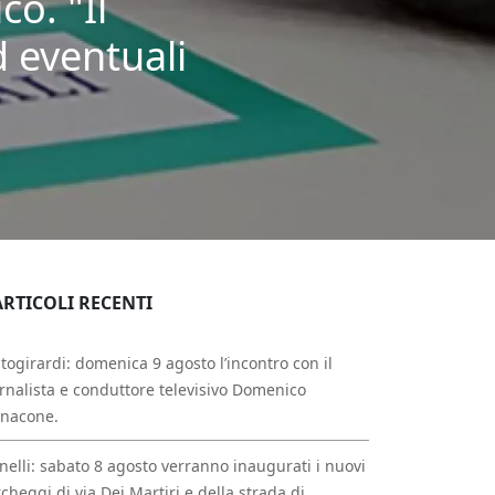
co. "Il
d eventuali
ARTICOLI RECENTI
togirardi: domenica 9 agosto l’incontro con il
rnalista e conduttore televisivo Domenico
nnacone.
nelli: sabato 8 agosto verranno inaugurati i nuovi
cheggi di via Dei Martiri e della strada di