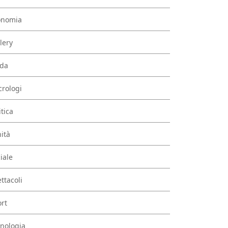
onomia
lery
da
rologi
itica
ità
iale
ttacoli
rt
nologia