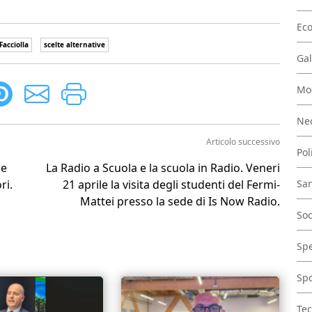
Ec
Facciolla
scelte alternative
Gal
Mo
Nec
Articolo successivo
Pol
le
La Radio a Scuola e la scuola in Radio. Veneri
ri.
21 aprile la visita degli studenti del Fermi-
San
Mattei presso la sede di Is Now Radio.
Soc
Spe
Spo
Tec