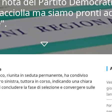
a nota del Partito Democrati
acciolla ma siamo pronti a
".
e
ico, riunita in seduta permanente, ha condiviso
tro sinistra, tuttora in corso, indicando una chiara
Vas
i concludere la fase di selezione e convergere sulle
gio
Ia
For
par