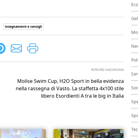
Ec
Gal
insegnamenti e consigli
Mo
Nec
Pol
Articolo successivo
San
Molise Swim Cup, H2O Sport in bella evidenza
Soc
nella rassegna di Vasto. La staffetta 4x100 stile
libero Esordienti A tra le big in Italia
Spe
Spo
Tec