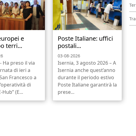
Ter
Tra
europei e
Poste Italiane: uffici
o terri...
postali...
26
03-08-2026
- Ha preso il via
Isernia, 3 agosto 2026 – A
rnata di ieri a
Isernia anche quest’anno
 San Francesco a
durante il periodo estivo
l’operatività di
Poste Italiane garantirà la
-Hub” (E...
prese...