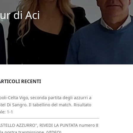
ur di Aci
ARTICOLI RECENTI
oli-Celta Vigo, seconda partita degli azzurri a
tel Di Sangro. Il tabellino del match. Risultato
ale: 1-1
ASTELLO AZZURRO", RIVEDI LA PUNTATA numero 8
la nostra trasmissione. (VIDEO)