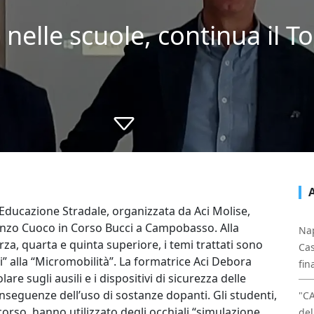
nelle scuole, continua il To
di Educazione Stradale, organizzata da Aci Molise,
cenzo Cuoco in Corso Bucci a Campobasso. Alla
Nap
rza, quarta e quinta superiore, i temi trattati sono
Cas
li” alla “Micromobilità”. La formatrice Aci Debora
fin
are sugli ausili e i dispositivi di sicurezza delle
nseguenze dell’uso di sostanze dopanti. Gli studenti,
"C
orso, hanno utilizzato degli occhiali “simulazione
del