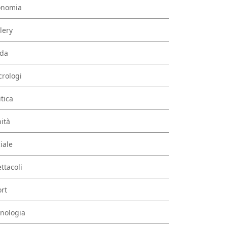
onomia
lery
da
rologi
itica
ità
iale
ttacoli
rt
nologia