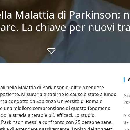
lla Malattia di Parkinson: 
lare. La chiave per nuovi t
ali nella Malattia di Parkinson e, oltre a rendere
 paziente. Misurarla e capirne le cause è stato a lungo
Ass
icerca condotta da Sapienza Università di Roma e
202
merge una migliore comprensione di questo fenomeno,
o la strada a terapie più efficaci. Lo studio,
A R
 di Parkinson messi a confronto con 25 persone sane,
del
tiva di estendere passivamente il polso dei soggetti
pro