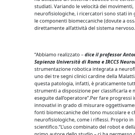
studiati. Variando le velocità dei movimenti,
neurofisiologiche, i ricercatori sono stati in
le componenti biomeccaniche (dovute a ossa,
direttamente all’attività del sistema nervoso
“Abbiamo realizzato –
dice il professor An
Sapienza Università di Roma e IRCCS Neur
strumentazione robotica integrata a neurofi
uno dei tre segni clinici cardine della Malatt
questa patologia, infatti, è praticamente tutt
strumenti a disposizione per classificarla e m
eseguite dall’operatore”.Per fare progress
innovativi in grado di misurare oggettivamen
fonti biomeccaniche del tono muscolare e chi
neurofisiologiche, come i riflessi. Proprio in
scientifico.“L’uso combinato del robot e dell
primo autore dello studio – ci ha permesso di