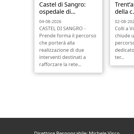
Castel di Sangro:
Trent’a
ospedale di...
della c.
04-08-2026
02-08-20
CASTEL DI SANGRO -
Colli a V
Prende forma il percorso
chiude 
che porterà alla
percors
realizzazione di due
dedicato
interventi destinati a
ter...
rafforzare la rete...
Direttore Responsabile: Michele Visco