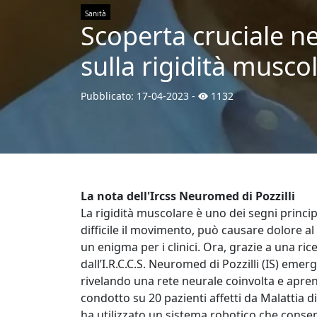
Sanità
Scoperta cruciale ne
sulla rigidità musco
Pubblicato:
17-04-2023
-
1132
La nota dell'Ircss Neuromed di Pozzilli
La rigidità muscolare è uno dei segni princip
difficile il movimento, può causare dolore al
un enigma per i clinici. Ora, grazie a una r
dall’I.R.C.C.S. Neuromed di Pozzilli (IS) e
rivelando una rete neurale coinvolta e aprend
condotto su 20 pazienti affetti da Malattia
ha utilizzato un sistema robotico che consen