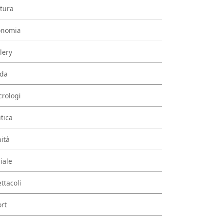
tura
onomia
lery
da
rologi
itica
ità
iale
ttacoli
rt