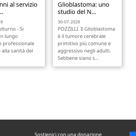
nni al servizio
Glioblastoma: uno
..
studio del N...
26
30-07-2026
olturno - Si
POZZILLI. Il Glioblastoma
un lungo
è il tumore cerebrale
o professionale
primitivo più comune e
 alla sanità del
aggressivo negli adulti.
Sebbene siano s...
Sostienici con una donazione