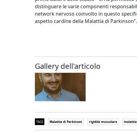
distinguere le varie componenti responsabili
network nervoso coinvolto in questo specifi
aspetto cardine della Malattia di Parkinson”.
Gallery dell'articolo
TAGS
Malattia di Parkinson
rigidità muscolare
malattia