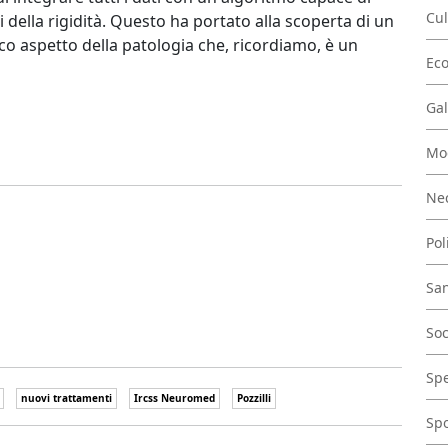
Cul
 della rigidità. Questo ha portato alla scoperta di un
co aspetto della patologia che, ricordiamo, è un
Ec
Gal
Mo
Nec
Pol
San
Soc
Spe
nuovi trattamenti
Ircss Neuromed
Pozzilli
Spo