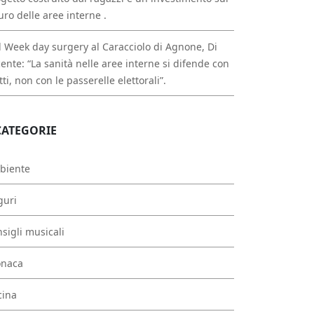
uro delle aree interne .
 Week day surgery al Caracciolo di Agnone, Di
ente: “La sanità nelle aree interne si difende con
atti, non con le passerelle elettorali”.
CATEGORIE
biente
guri
sigli musicali
onaca
cina