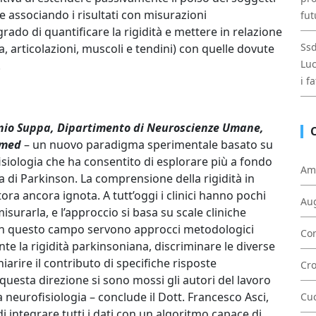
 e associando i risultati con misurazioni
fut
 grado di quantificare la rigidità e mettere in relazione
Ssd
 articolazioni, muscoli e tendini) con quelle dovute
Luc
.
i f
tonio Suppa, Dipartimento di Neuroscienze Umane,
omed
– un nuovo paradigma sperimentale basato su
siologia che ha consentito di esplorare più a fondo
Am
ia di Parkinson. La comprensione della rigidità in
ora ancora ignota. A tutt’oggi i clinici hanno pochi
Au
isurarla, e l’approccio si basa su scale cliniche
i in questo campo servono approcci metodologici
Con
te la rigidità parkinsoniana, discriminare le diverse
arire il contributo di specifiche risposte
Cr
 questa direzione si sono mossi gli autori del lavoro
a neurofisiologia – conclude il Dott. Francesco Asci,
Cu
 integrare tutti i dati con un algoritmo capace di