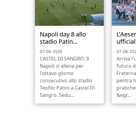
Napoli day 8 allo
L'Aese
stadio Patin...
ufficiali
07-08-2026
07-08-20
CASTEL DI SANGRO. Il
Arriva l'u
Napoli si allena per
futuro d
l'ottavo giorno
Fraterna
consecutivo allo stadio
pentra h
Teofilo Patini a Castel Di
pratiche
Sangro. Sedu...
&egr...