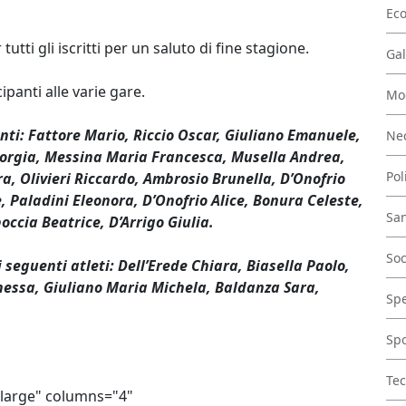
Ec
i gli iscritti per un saluto di fine stagione.
Gal
ipanti alle varie gare.
Mo
nti: Fattore Mario, Riccio Oscar, Giuliano Emanuele,
Nec
 Giorgia, Messina Maria Francesca, Musella Andrea,
Pol
a, Olivieri Riccardo, Ambrosio Brunella, D’Onofrio
Paladini Eleonora, D’Onofrio Alice, Bonura Celeste,
San
ccia Beatrice, D’Arrigo Giulia.
Soc
seguenti atleti: Dell’Erede Chiara, Biasella Paolo,
anessa, Giuliano Maria Michela, Baldanza Sara,
Spe
Spo
Tec
="large" columns="4"