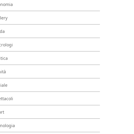
onomia
lery
da
rologi
itica
ità
iale
ttacoli
rt
nologia