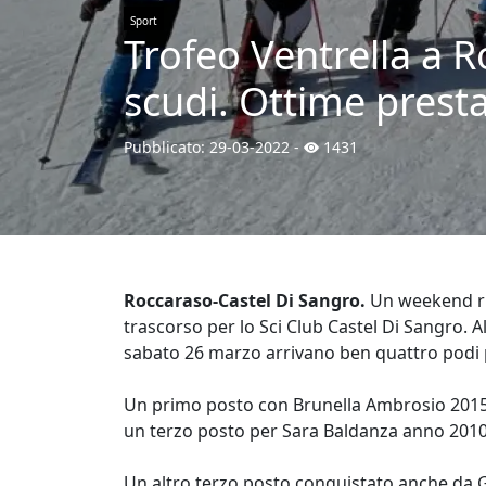
Sport
Trofeo Ventrella a R
scudi. Ottime presta
Pubblicato:
29-03-2022
-
1431
Roccaraso-Castel Di Sangro.
Un weekend ric
trascorso per lo Sci Club Castel Di Sangro. A
sabato 26 marzo arrivano ben quattro podi per 
Un primo posto con Brunella Ambrosio 2015 ,
un terzo posto per Sara Baldanza anno 2010
Un altro terzo posto conquistato anche da 