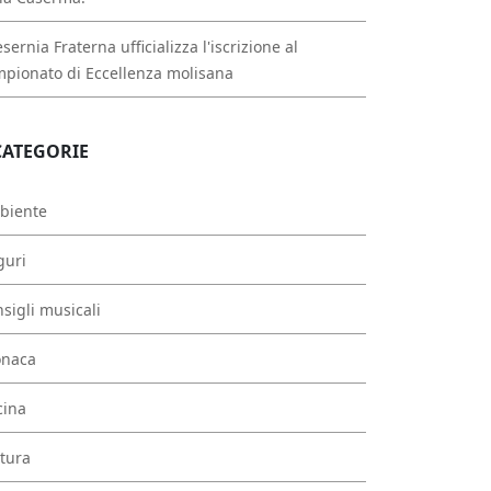
esernia Fraterna ufficializza l'iscrizione al
pionato di Eccellenza molisana
CATEGORIE
biente
guri
sigli musicali
onaca
cina
tura