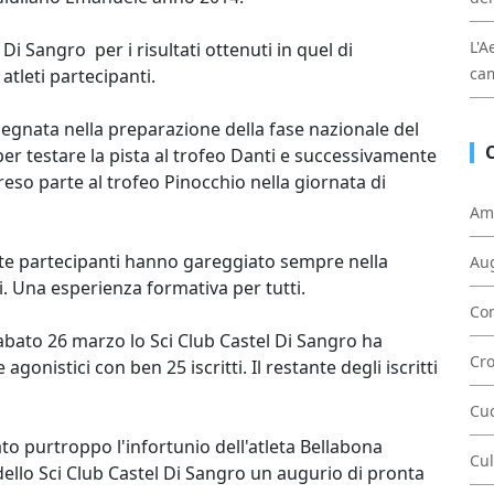
L'A
Di Sangro per i risultati ottenuti in quel di
cam
atleti partecipanti.
egnata nella preparazione della fase nazionale del
per testare la pista al trofeo Danti e successivamente
eso parte al trofeo Pinocchio nella giornata di
Am
sette partecipanti hanno gareggiato sempre nella
Au
. Una esperienza formativa per tutti.
Con
sabato 26 marzo lo Sci Club Castel Di Sangro ha
Cr
agonistici con ben 25 iscritti. Il restante degli iscritti
Cu
o purtroppo l'infortunio dell'atleta Bellabona
Cul
ello Sci Club Castel Di Sangro un augurio di pronta