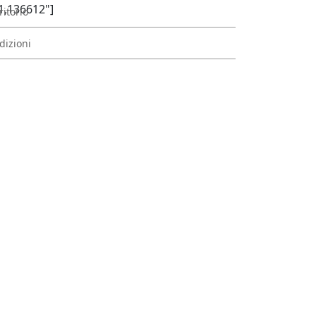
1,136612"]
ritorio
dizioni