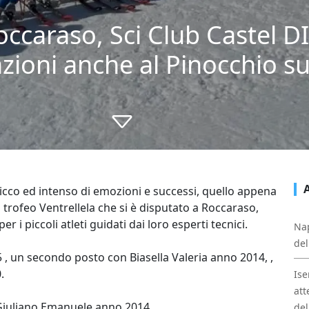
occaraso, Sci Club Castel D
zioni anche al Pinocchio su
co ed intenso di emozioni e successi, quello appena
l trofeo Ventrellela che si è disputato a Roccaraso,
i piccoli atleti guidati dai loro esperti tecnici.
Nap
del
 un secondo posto con Biasella Valeria anno 2014, ,
.
Ise
att
Giuliano Emanuele anno 2014.
del