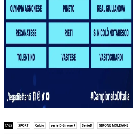
TAGS
SPORT
Calcio
serie D Girone F
SerieD
GIRONE MOLISANE