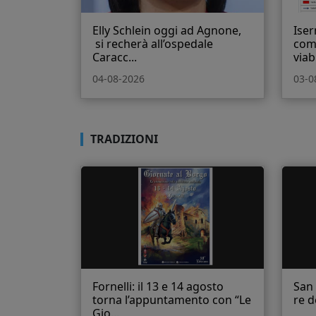
Elly Schlein oggi ad Agnone,
Iser
si recherà all’ospedale
comu
Caracc...
viab.
04-08-2026
03-0
TRADIZIONI
Fornelli: il 13 e 14 agosto
San 
torna l’appuntamento con “Le
re d
Gio...