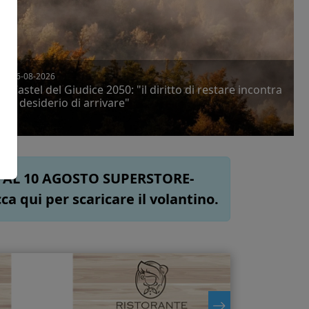
t
06-08-2026
Castel del Giudice 2050: "il diritto di restare incontra
il desiderio di arrivare"
O AL 10 AGOSTO SUPERSTORE-
 qui per scaricare il volantino.