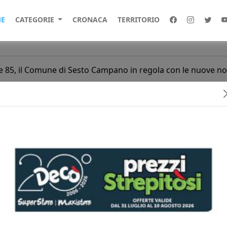
E
CATEGORIE
CRONACA
TERRITORIO
le 85, il Comune di Sesto Campano in regola con le nuove n