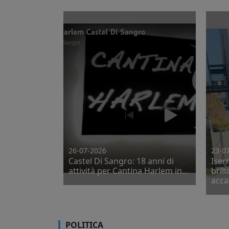
26-07-2026
23-0
Castel Di Sangro: 18 anni di
Iser
attività per Cantina Harlem in...
bril
acca
POLITICA