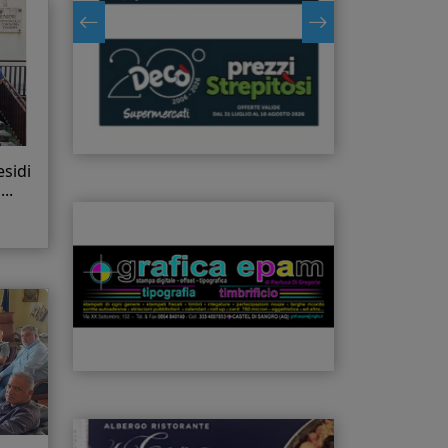
esidi
..