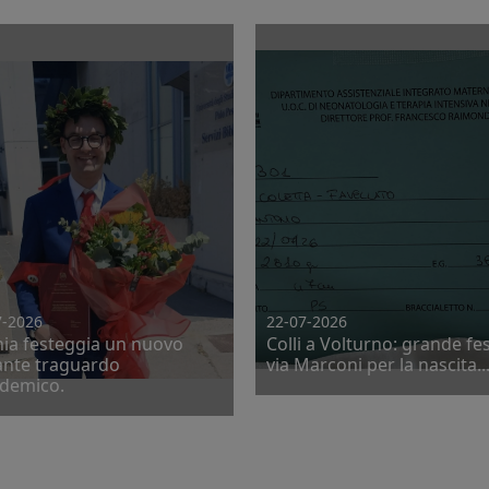
7-2026
22-07-2026
nia festeggia un nuovo
Colli a Volturno: grande fes
lante traguardo
via Marconi per la nascita..
demico.