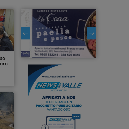
iso
euro