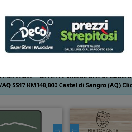
Previous
Nex
06-08-2026
Oltre 1 milione per pesca e acquacoltura: via bando
Feampa per imprese molisane
TREPITOSI” - OFFERTE VALIDE DAL 31 LUGLI
SS17 KM148,800 Castel di Sangro (AQ) Clicca