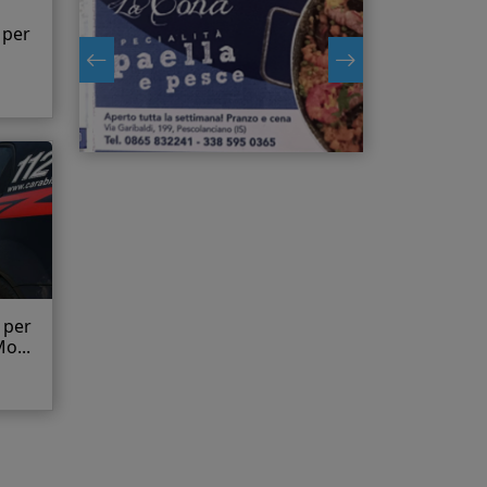
 per
i per
o...