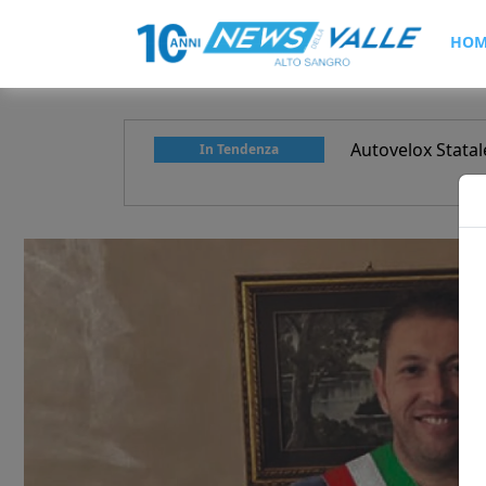
HOM
ensificati i controlli in occasione delle
Autovelox Stata
In Tendenza