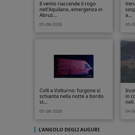
Il vento riaccende il rogo
Vena
nell'Aquilano, emergenza in
sosp
Abruz...
a...
05-08-2026
05-0
Colli a Volturno: furgone si
Ince
schianta nella notte a bordo
in c
st...
nell.
05-08-2026
04-0
L'ANGOLO DEGLI AUGURI