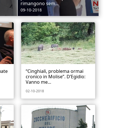
rimangono sem...
09-10-2018
uate
“Cinghiali, problema ormai
cronico in Molise”. D’Egidio:
Vanno me...
02-10-2018