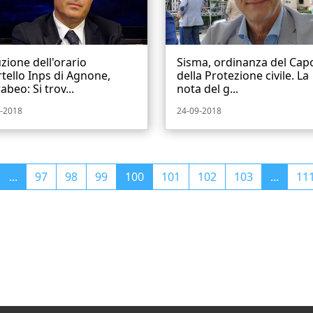
zione dell'orario
Sisma, ordinanza del Cap
tello Inps di Agnone,
della Protezione civile. La
abeo: Si trov...
nota del g...
-2018
24-09-2018
...
97
98
99
100
101
102
103
...
11