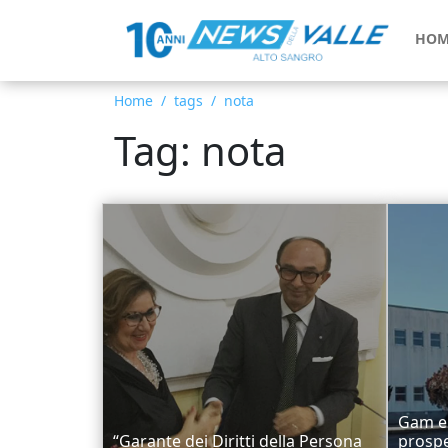
HOM
Home
tags
nota
Tag: nota
Gam e 
“Garante dei Diritti della Persona
prospe