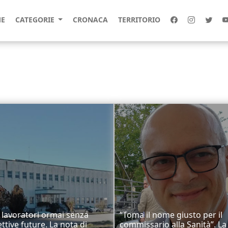
E
CATEGORIE
CRONACA
TERRITORIO
lavoratori ormai senza
“Toma il nome giusto per il
ttive future. La nota di
commissario alla Sanità”. La