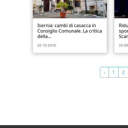
Isernia: cambi di casacca in
Ridu
Consiglio Comunale. La critica
spor
della...
Scar
02-10-2018
25-09
‹
1
2