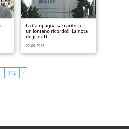
o
La Campagna saccarifera …
un lontano ricordo!!! La nota
degli ex D...
22-09-2018
1
112
›