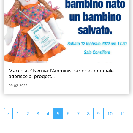
Macchia d’Isernia: l’Amministrazione comunale
aderisce al progett...
09-02-2022
‹
1
2
3
4
5
6
7
8
9
10
11