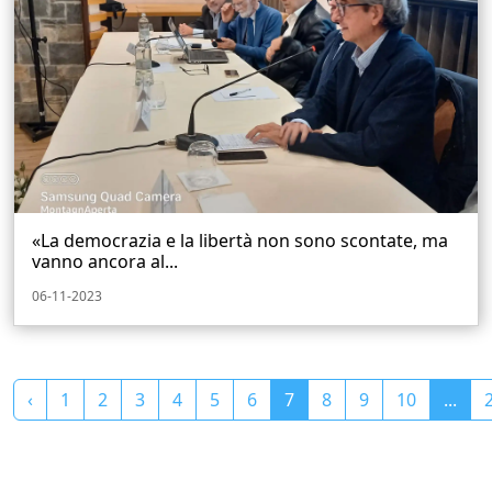
«La democrazia e la libertà non sono scontate, ma
vanno ancora al...
06-11-2023
‹
1
2
3
4
5
6
7
8
9
10
...