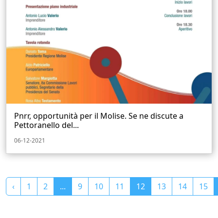
Pnrr, opportunità per il Molise. Se ne discute a
Pettoranello del...
06-12-2021
‹
1
2
...
9
10
11
12
13
14
15