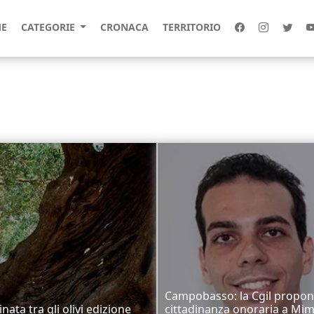
E
CATEGORIE
CRONACA
TERRITORIO
Campobasso: la Cgil propon
ata tra gli olivi edizione
cittadinanza onoraria a M