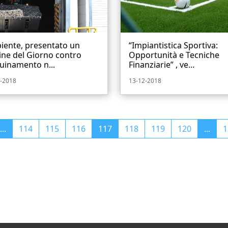
iente, presentato un
“Impiantistica Sportiva:
ne del Giorno contro
Opportunità e Tecniche
quinamento n...
Finanziarie” , ve...
-2018
13-12-2018
...
114
115
116
117
118
119
120
...
1