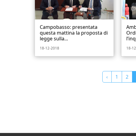
Campobasso: presentata
Amb
questa mattina la proposta di
Ordi
legge sulla...
l’in
18-12-2018
18-12
‹
1
2