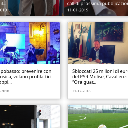
l...
call di prossima pubblicazion
2019
11-01-2019
pobasso: prevenire con
Sbloccati 25 milioni di eu
usica, volano profilattici
del PSR Molise, Cavaliere:
oppi...
“Ora guar...
-2018
21-12-2018