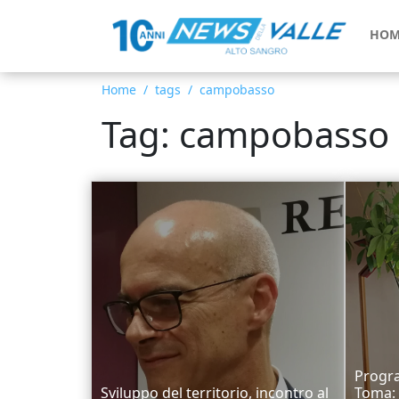
HOM
Home
tags
campobasso
Tag: campobasso
Progr
Sviluppo del territorio, incontro al
Toma: 