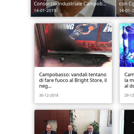
Consorzio industriale Campob...
con Cgi
14-01-2019
14-01-
Campobasso: vandali tentano
Cam
di fare fuoco al Bright Store, il
la m
neg...
al d
30-12-2018
29-12